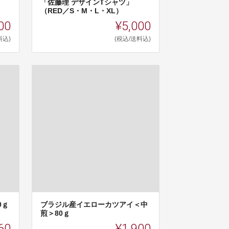
「佐藤理 デザインTシャツ」
（RED／S・M・L・XL）
00
¥5,000
料込)
(税込/送料込)
0ｇ
ブラジル産イエローカツアイ＜中
煎＞80ｇ
60
¥1,900