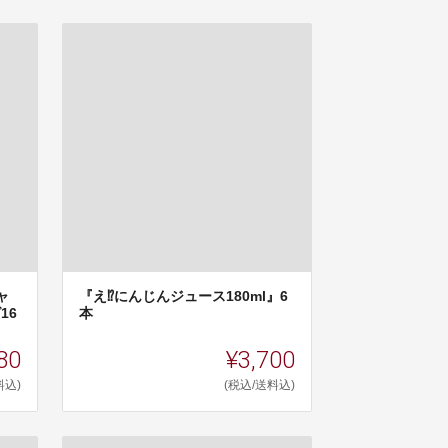
ャ
『え⁉にんじんジュース180ml』6
16
本
80
¥3,700
料込)
(税込/送料込)