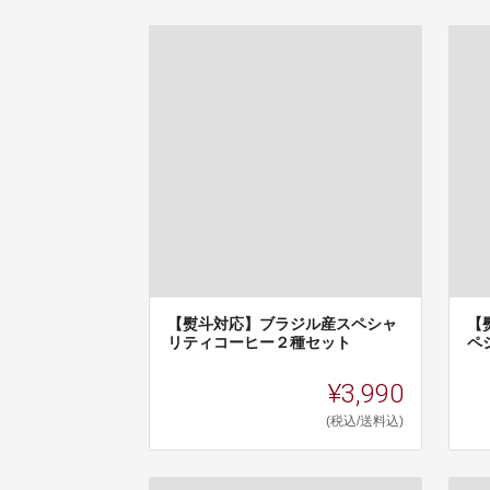
【熨斗対応】ブラジル産スペシャ
【
リティコーヒー２種セット
ペ
¥3,990
(税込/送料込)