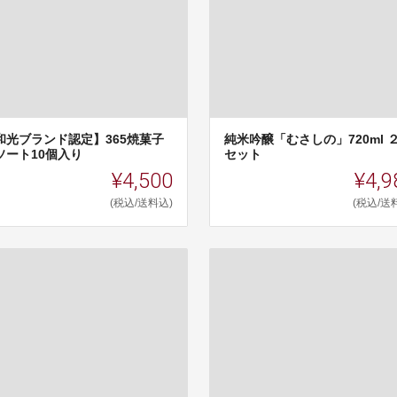
和光ブランド認定】365焼菓子
純米吟醸「むさしの」720ml 
ソート10個入り
セット
¥4,500
¥4,9
(税込/送料込)
(税込/送