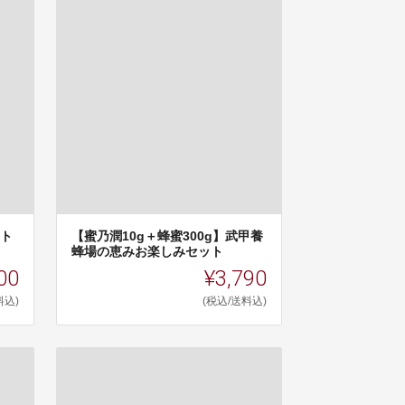
ット
【蜜乃潤10g＋蜂蜜300g】武甲養
蜂場の恵みお楽しみセット
00
¥3,790
料込)
(税込/送料込)