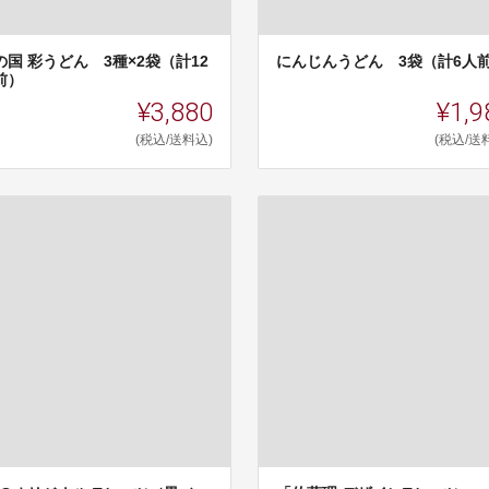
の国 彩うどん 3種×2袋（計12
にんじんうどん 3袋（計6人
前）
¥3,880
¥1,9
(税込/送料込)
(税込/送