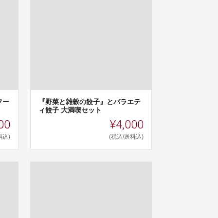
フー
『野菜と雑穀の餃子』とバラエテ
ィ餃子 大満喫セット
00
¥4,000
料込)
(税込/送料込)