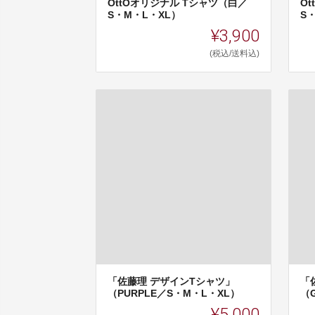
OttOオリジナル Tシャツ（白／
O
S・M・L・XL）
S
¥3,900
(税込/送料込)
「佐藤理 デザインTシャツ」
「
（PURPLE／S・M・L・XL）
（
¥5,000