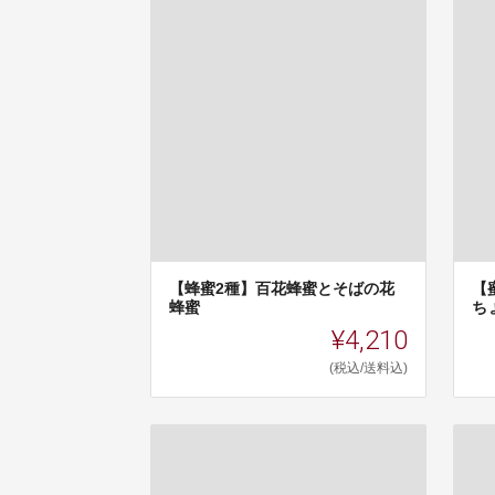
【蜂蜜2種】百花蜂蜜とそばの花
【
蜂蜜
ち
¥4,210
(税込/送料込)