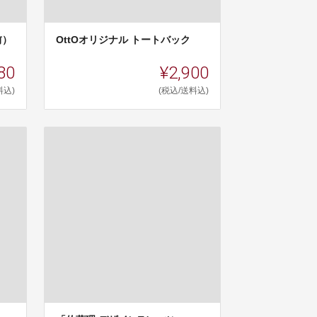
前）
OttOオリジナル トートバック
80
¥2,900
料込)
(税込/送料込)