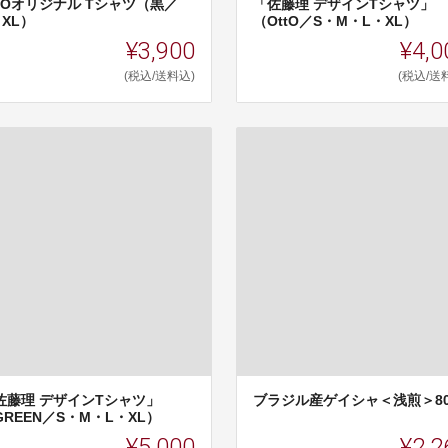
ttOオリジナル Tシャツ（黒／
「佐藤理 デザインTシャツ」
・XL）
（OttO／S・M・L・XL）
¥3,900
¥4,0
(税込/送料込)
(税込/送
佐藤理 デザインTシャツ」
ブラジル産ゲイシャ＜浅煎＞8
GREEN／S・M・L・XL）
¥5,000
¥2,2