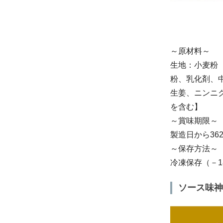
～原材料～
生地：小麦粉
粉、乳化剤、
生姜、ニンニ
を含む】
～賞味期限～
製造日から36
～保存方法～
冷凍保存（－1
ソース味神