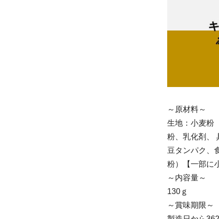
～原材料～
生地：小麦粉
粉、乳化剤、
豆タンパク、
粉）【一部に
～内容量～
130ｇ
～賞味期限～
製造日から36