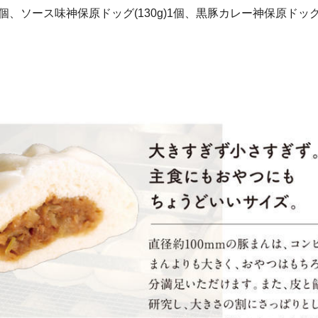
)1個、ソース味神保原ドッグ(130g)1個、黒豚カレー神保原ドッグ(