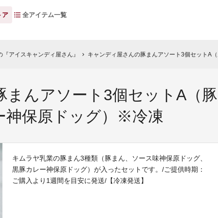
トア
全アイテム一覧
の『アイスキャンディ屋さん』
キャンディ屋さんの豚まんアソート3個セットA（豚ま
chevron_right
豚まんアソート3個セットA（
ー神保原ドッグ）※冷凍
キムラヤ乳業の豚まん3種類（豚まん、ソース味神保原ドッグ、
黒豚カレー神保原ドッグ）が入ったセットです。/ご提供時期：
ご購入より1週間を目安に発送/【冷凍発送】