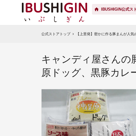
IBUSHIGIN公式ス
公式ストアトップ
【上里発】密かに作る豚まんが人気
chevron_right
キャンディ屋さんの
原ドッグ、黒豚カレ