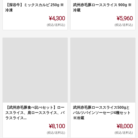
【深谷牛】ミックスカルビ 250g ※
武州赤毛豚ローススライス 900g ※
冷凍
冷蔵
¥4,300
¥5,960
(税込/送料込)
(税込/送料込)
【武州赤毛豚食べ比べセット】ロー
武州赤毛豚ローススライス500gと
ススライス、肩ローススライス、バ
バルツバインソーセージ4種セット
ラスライス...
※冷蔵
¥8,100
¥8,000
(税込/送料込)
(税込/送料込)