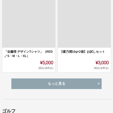
「佐藤理 デザインTシャツ」（RED
【蜜乃潤10g×2個】お試しセット
／S・M・L・XL）
¥5,000
¥3,000
(税込/送料込)
(税込/送料込)
もっと見る
ゴルフ