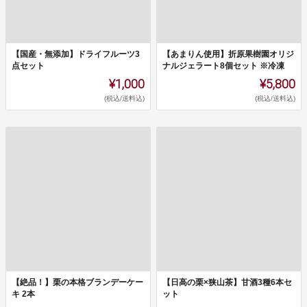
【国産・無添加】ドライフルーツ3
【あまりん使用】折原果樹園オリジ
点セット
ナルジェラート8個セット ※冷凍
¥1,000
¥5,800
(税込/送料込)
(税込/送料込)
【絶品！】栗の本格ブランデーケー
【日高の栗×狭山茶】甘酒3種6本セ
キ 2本
ット