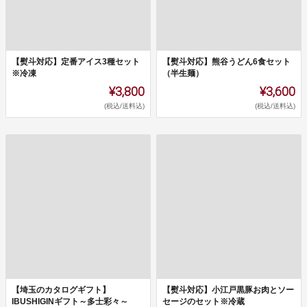
【熨斗対応】定番アイス3種セット
【熨斗対応】熊谷うどん6食セット
※冷凍
（半生麺）
¥3,800
¥3,600
(税込/送料込)
(税込/送料込)
【埼玉のカタログギフト】
【熨斗対応】小江戸黒豚お肉とソー
IBUSHIGINギフト～多士彩々～
セージのセット※冷蔵