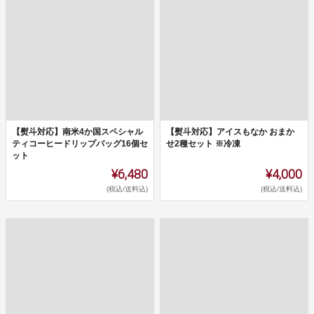
【熨斗対応】南米4か国スペシャル
【熨斗対応】アイスもなか おまか
ティコーヒードリップバッグ16個セ
せ2種セット ※冷凍
ット
¥6,480
¥4,000
(税込/送料込)
(税込/送料込)