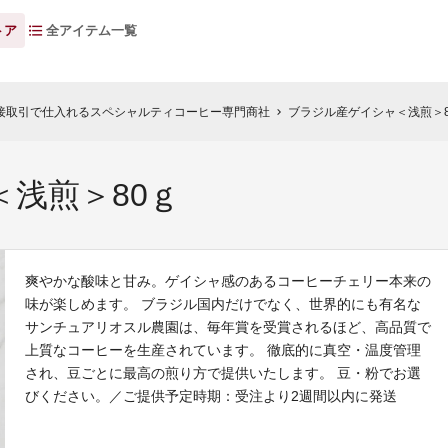
トア
全アイテム一覧
接取引で仕入れるスペシャルティコーヒー専門商社
ブラジル産ゲイシャ＜浅煎＞8
chevron_right
浅煎＞80ｇ
爽やかな酸味と甘み。ゲイシャ感のあるコーヒーチェリー本来の
味が楽しめます。 ブラジル国内だけでなく、世界的にも有名な
サンチュアリオスル農園は、毎年賞を受賞されるほど、高品質で
上質なコーヒーを生産されています。 徹底的に真空・温度管理
され、豆ごとに最高の煎り方で提供いたします。 豆・粉でお選
びください。／ご提供予定時期：受注より2週間以内に発送