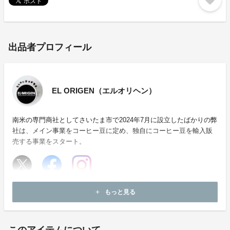
favorite
出品者プロフィール
EL ORIGEN（エルオリヘン）
南米の専門商社としてさいたま市で2024年7月に設立したばかりの弊
社は、メイン事業をコーヒー豆に定め、独自にコーヒー豆を輸入販
売する事業をスタート。
ホームページ：
https://elorigen-coffee.com
もっと見る
add
お問い合わせ：
company@misionero-inc.com