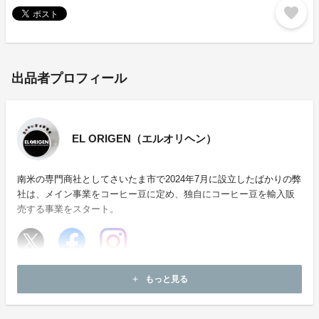
favorite
出品者プロフィール
EL ORIGEN（エルオリヘン）
南米の専門商社としてさいたま市で2024年7月に設立したばかりの弊
社は、メイン事業をコーヒー豆に定め、独自にコーヒー豆を輸入販
売する事業をスタート。
ホームページ：
https://elorigen-coffee.com
もっと見る
add
お問い合わせ：
company@misionero-inc.com