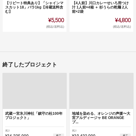
【リピート特典あり】「シャインマ
【4人前】川口カレーせいろ用つけ
スカット18」バラ1kg【冷蔵送料含
汁 1人前×4箱 ＋ 杉うらの乾麺 2人
む】
前×2袋
¥5,500
¥4,800
(税込/送料込)
(税込/送料込)
終了したプロジェクト
武蔵一宮氷川神社「鎮守の杜100年
地域を染める、オレンジの声援〜大
プロジェクト」
宮アルディージャ BE ORANGE
プ...
累計
累計
終了
終了