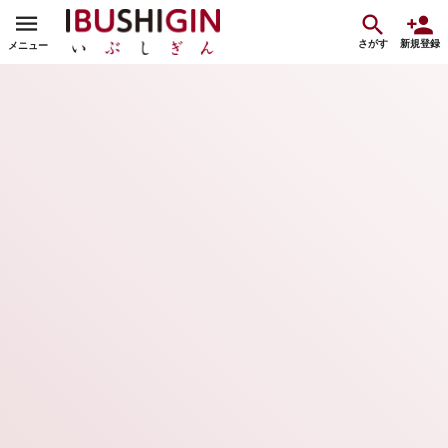
さがす
新規登録
メニュー
春日部の伝統工芸を未来に残すための新たな挑戦！春日部桐箪笥職人が作る
推し活グッズ
集まった金額
達成率
詳細
¥76,000
38%