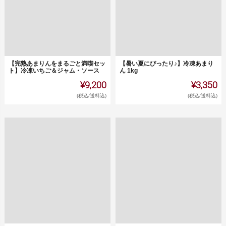
【完熟あまりんをまるごと満喫セッ
【暑い夏にぴったり♪】冷凍あまり
ト】冷凍いちご＆ジャム・ソース
ん 1kg
¥9,200
¥3,350
(税込/送料込)
(税込/送料込)