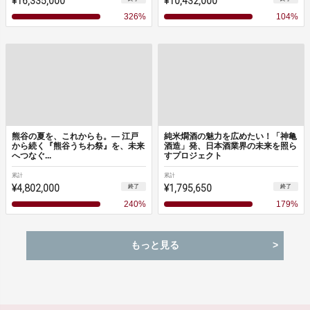
¥16,335,000
¥10,432,000
326
%
104
%
熊谷の夏を、これからも。― 江戸
純米燗酒の魅力を広めたい！「神亀
から続く『熊谷うちわ祭』を、未来
酒造」発、日本酒業界の未来を照ら
へつなぐ...
すプロジェクト
累計
累計
¥4,802,000
¥1,795,650
終了
終了
240
%
179
%
もっと見る