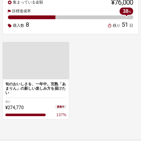
¥76,000
集まっている金額
38
目標達成率
%
8
51
購入数
残り
日
旬のおいしさを、一年中。完熟「あ
まりん」の新しい楽しみ方を届けた
い
累計
¥274,770
募集中
137
%