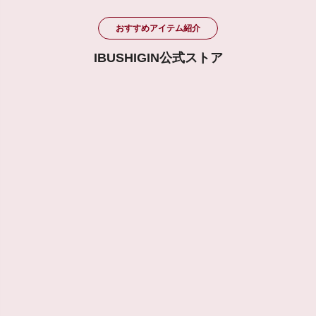
おすすめアイテム紹介
IBUSHIGIN公式ストア
おやつ
【和光ブランド認定】365焼菓子セレクション9個入
り
¥3,500
(税込/送料込)
【和光ブランド認定】365焼菓子アソート10個入り
¥4,500
(税込/送料込)
【国産・無添加】ドライフルーツ3点セット