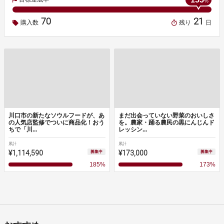
%
70
21
購入数
残り
日
川口市の新たなソウルフードが、あ
まだ出会っていない野菜のおいしさ
の人気店監修でついに商品化！おう
を。農家・踊る農民の黒にんじんド
ちで「川...
レッシン...
累計
累計
¥1,114,590
¥173,000
募集中
募集中
185
%
173
%