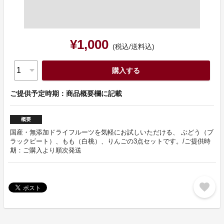
¥1,000
(税込/送料込)
購入する
ご提供予定時期：商品概要欄に記載
概要
国産・無添加ドライフルーツを気軽にお試しいただける、 ぶどう（ブ
ラックビート）、もも（白桃）、りんごの3点セットです。/ご提供時
期：ご購入より順次発送
favorite