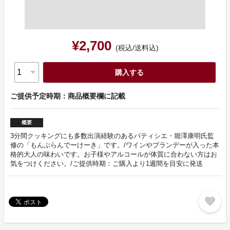
¥2,700
(税込/送料込)
購入する
ご提供予定時期：商品概要欄に記載
概要
3分間クッキングにも多数出演経験のあるパティシエ・堀澤康明氏監
修の「もんぶらんでーけーき」です。/ワインやブランデーが入った本
格的大人の味わいです。お子様やアルコールが体質に合わない方はお
気をつけください。/ご提供時期：ご購入より1週間を目安に発送
favorite