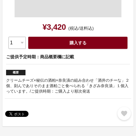
¥3,420
(税込/送料込)
購入する
ご提供予定時期：商品概要欄に記載
概要
クリームチーズ×秘伝の酒粕×奈良漬の組み合わせ「酒井のチーな」２
個、刻んでありそのまま酒粕ごと食べられる「きざみ奈良漬」１個入
っています。/ご提供時期：ご購入より順次発送
favorite