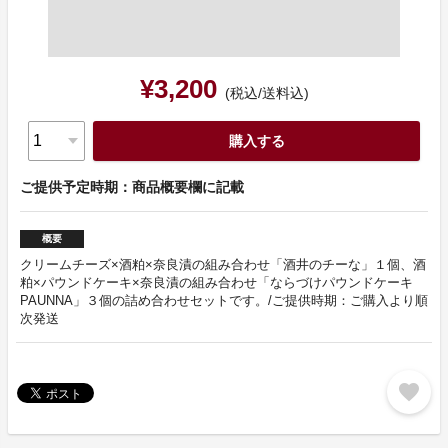
¥3,200
(税込/送料込)
購入する
ご提供予定時期：商品概要欄に記載
概要
クリームチーズ×酒粕×奈良漬の組み合わせ「酒井のチーな」１個、酒
粕×パウンドケーキ×奈良漬の組み合わせ「ならづけパウンドケーキ
PAUNNA」３個の詰め合わせセットです。/ご提供時期：ご購入より順
次発送
favorite