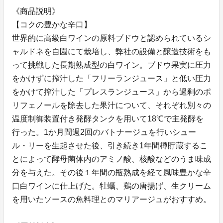
《商品説明》
【コクの豊かな辛口】
世界的に高級白ワインの原料ブドウと認められているシ
ャルドネを自園にて栽培し、弊社の設備と醸造技術をも
って挑戦した長期熟成型の白ワイン。ブドウ果実に圧力
をかけずに搾汁した「フリーランジュース」と低い圧力
をかけて搾汁した「プレスランジュース」から過剰のポ
リフェノールを除去した果汁について、それぞれ別々の
温度制御装置付き発酵タンクを用いて18℃で主発酵を
行った。1か月間週2回のバトナージュを行いシュー
ル・リーを生起させた後、引き続き1年間樽貯蔵するこ
とによって酵母菌体内のアミノ酸、核酸などのうま味成
分を与えた。その後１年間の瓶熟成を経て風味豊かな辛
口白ワインに仕上げた。牡蠣、鶏の唐揚げ、生クリーム
を用いたソースの魚料理とのマリアージュがおすすめ。