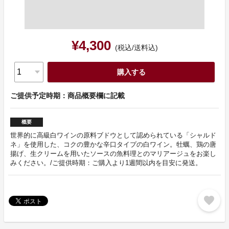
¥4,300
(税込/送料込)
購入する
ご提供予定時期：商品概要欄に記載
概要
世界的に高級白ワインの原料ブドウとして認められている「シャルド
ネ」を使用した、コクの豊かな辛口タイプの白ワイン。牡蠣、鶏の唐
揚げ、生クリームを用いたソースの魚料理とのマリアージュをお楽し
みください。/ご提供時期：ご購入より1週間以内を目安に発送。
favorite