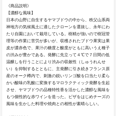
《商品説明》
【濃醇な風味】
日本の山野に自生するヤマブドウの中から、秩父山系両
神地方の気候風土に適したクローンを選抜し、永年にわ
たり自園において栽培している。樹精が強いので樹冠管
理等の作業に苦労が多いが、収穫されたブドウ果実は果
皮が濃赤色で、果汁の糖度と酸度がともに高いうえ種子
の渋みが豊かである。発酵に先立って４℃で７日間の低
温醸しを行うことにより渋みの収斂性（しゅうれんせ
い）を抑制するとともに、主発酵に引き続きフランス原
産のオーク樽内で、刺激の鋭いリンゴ酸を口当たり柔ら
かい酸味の乳酸に変換するマロラクティック発酵を生起
させ、ヤマブドウの品種特性香を活かした濃醇な風味を
もつ個性的な赤ワインを造った。ピザをはじめチーズの
風味を生かした料理や焼肉との相性が素晴らしい。