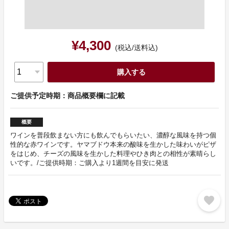
¥4,300
(税込/送料込)
購入する
ご提供予定時期：商品概要欄に記載
概要
ワインを普段飲まない方にも飲んでもらいたい、濃醇な風味を持つ個
性的な赤ワインです。ヤマブドウ本来の酸味を生かした味わいがピザ
をはじめ、チーズの風味を生かした料理やひき肉との相性が素晴らし
いです。/ご提供時期：ご購入より1週間を目安に発送
favorite