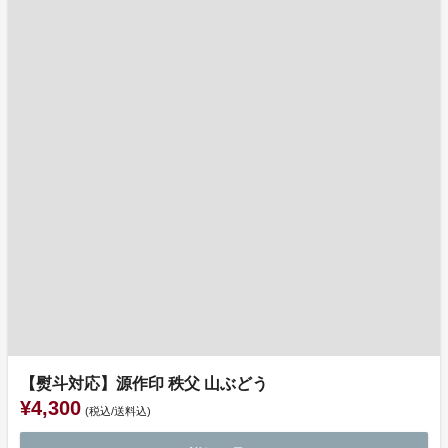
【熨斗対応】源作印 秩父 山ぶどう
¥4,300
(税込/送料込)