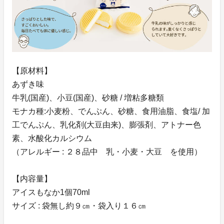
【原材料】
あずき味
牛乳(国産)、小豆(国産)、砂糖 / 増粘多糖類
モナカ種:小麦粉、でんぷん、砂糖、食用油脂、食塩/ 加
工でんぷん、乳化剤(大豆由来)、膨張剤、アトナー色
素、水酸化カルシウム
（アレルギー : ２８品中 乳・小麦・大豆 を使用）
【内容量】
アイスもなか1個70ml
サイズ : 袋無し約９㎝・袋入り１６㎝