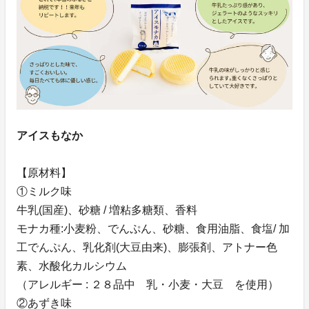
アイスもなか
【原材料】
①ミルク味
牛乳(国産)、砂糖 / 増粘多糖類、香料
モナカ種:小麦粉、でんぷん、砂糖、食用油脂、食塩/ 加
工でんぷん、乳化剤(大豆由来)、膨張剤、アトナー色
素、水酸化カルシウム
（アレルギー : ２８品中 乳・小麦・大豆 を使用）
②あずき味