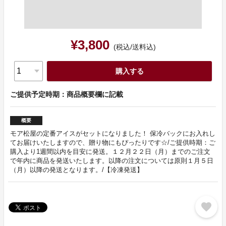
¥3,800
(税込/送料込)
購入する
ご提供予定時期：商品概要欄に記載
概要
モア松屋の定番アイスがセットになりました！ 保冷バックにお入れし
てお届けいたしますので、贈り物にもぴったりです☆/ご提供時期：ご
購入より1週間以内を目安に発送。１２月２２日（月）までのご注文
で年内に商品を発送いたします。以降の注文については原則１月５日
（月）以降の発送となります。/【冷凍発送】
favorite