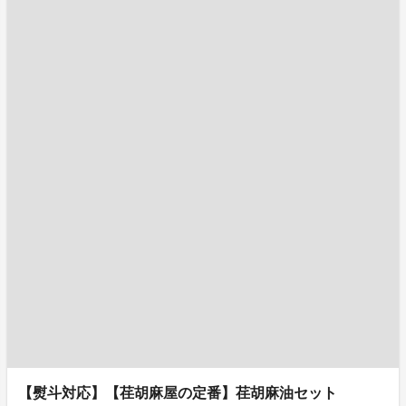
【熨斗対応】【荏胡麻屋の定番】荏胡麻油セット