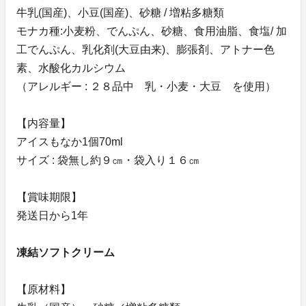
牛乳(国産)、小豆(国産)、砂糖 / 増粘多糖類
モナカ種:小麦粉、でんぷん、砂糖、食用油脂、食塩/ 加
工でんぷん、乳化剤(大豆由来)、膨張剤、アトナー色
素、水酸化カルシウム
（アレルギー : ２８品中 乳・小麦・大豆 を使用）
【内容量】
アイスもなか1個70ml
サイズ : 袋無し約９㎝・袋入り１６㎝
【賞味期限】
発送日から1年
凍結ソフトクリーム
【原材料】