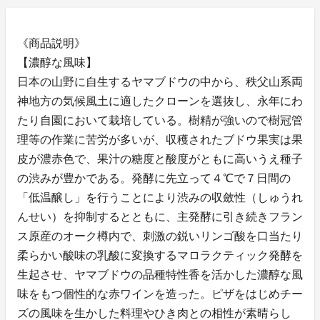
《商品説明》
【濃醇な風味】
日本の山野に自生するヤマブドウの中から、秩父山系両
神地方の気候風土に適したクローンを選抜し、永年にわ
たり自園において栽培している。樹精が強いので樹冠管
理等の作業に苦労が多いが、収穫されたブドウ果実は果
皮が濃赤色で、果汁の糖度と酸度がともに高いうえ種子
の渋みが豊かである。発酵に先立って４℃で７日間の
「低温醸し」を行うことにより渋みの収斂性（しゅうれ
んせい）を抑制するとともに、主発酵に引き続きフラン
ス原産のオーク樽内で、刺激の鋭いリンゴ酸を口当たり
柔らかい酸味の乳酸に変換するマロラクティック発酵を
生起させ、ヤマブドウの品種特性香を活かした濃醇な風
味をもつ個性的な赤ワインを造った。ピザをはじめチー
ズの風味を生かした料理やひき肉との相性が素晴らし