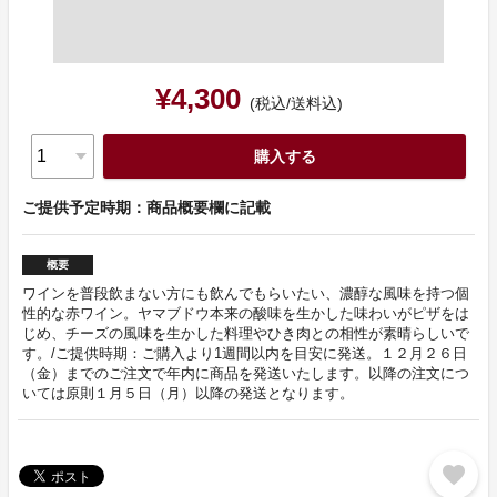
¥4,300
(税込/送料込)
購入する
ご提供予定時期：商品概要欄に記載
概要
ワインを普段飲まない方にも飲んでもらいたい、濃醇な風味を持つ個
性的な赤ワイン。ヤマブドウ本来の酸味を生かした味わいがピザをは
じめ、チーズの風味を生かした料理やひき肉との相性が素晴らしいで
す。/ご提供時期：ご購入より1週間以内を目安に発送。１２月２６日
（金）までのご注文で年内に商品を発送いたします。以降の注文につ
いては原則１月５日（月）以降の発送となります。
favorite