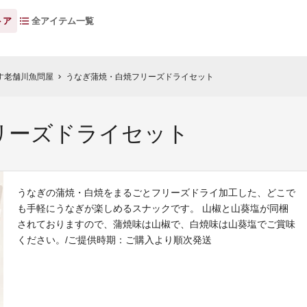
トア
全アイテム一覧
す老舗川魚問屋
うなぎ蒲焼・白焼フリーズドライセット
chevron_right
リーズドライセット
うなぎの蒲焼・白焼をまるごとフリーズドライ加工した、どこで
も手軽にうなぎが楽しめるスナックです。 山椒と山葵塩が同梱
されておりますので、蒲焼味は山椒で、白焼味は山葵塩でご賞味
ください。/ご提供時期：ご購入より順次発送