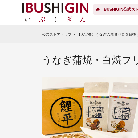
IBUSHIGIN公式ス
公式ストアトップ
【大宮発】うなぎの廃棄ゼロを目指
chevron_right
うなぎ蒲焼・白焼フ