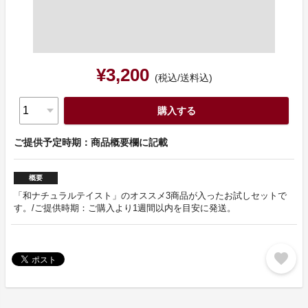
¥3,200
(税込/送料込)
購入する
ご提供予定時期：商品概要欄に記載
概要
「和ナチュラルテイスト」のオススメ3商品が入ったお試しセットで
す。/ご提供時期：ご購入より1週間以内を目安に発送。
favorite