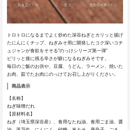
トロトロになるまでよく炒めた深谷ねぎとカリッと揚げ
たにんにくチップ、ねぎみそ用に開発したコク深いコチ
ュジャンが食欲をそそる”のっけシリーズ第一弾”
ピリッと後に残る辛さが癖になるねぎみそです。
毎日のご飯のお供や、豆腐、うどん、ラーメン、焼いた
お肉、茹でたお肉にのっけてお召し上がりください。
商品表示
【名称】
ねぎ味噌だれ
【原材料名】
ねぎ（埼玉県深谷産）、食用なたね油、食用ごま油、醤
油、落花生、にんにく、砂糖、米みそ、唐辛子、ごま、