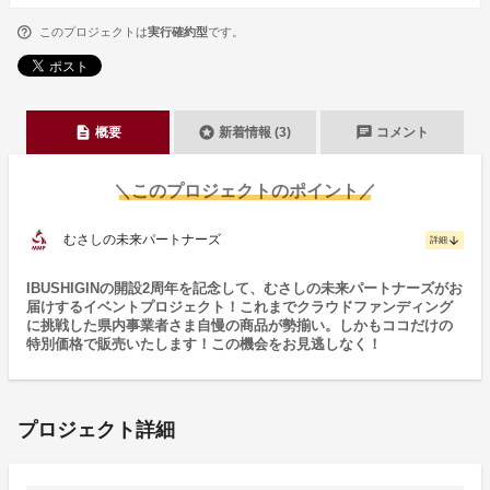
このプロジェクトは
実行確約型
です。
description
stars
chat
概要
新着情報 (3)
コメント
＼このプロジェクトのポイント／
むさしの未来パートナーズ
arrow_downward
詳細
IBUSHIGINの開設2周年を記念して、むさしの未来パートナーズがお
届けするイベントプロジェクト！これまでクラウドファンディング
に挑戦した県内事業者さま自慢の商品が勢揃い。しかもココだけの
特別価格で販売いたします！この機会をお見逃しなく！
プロジェクト詳細