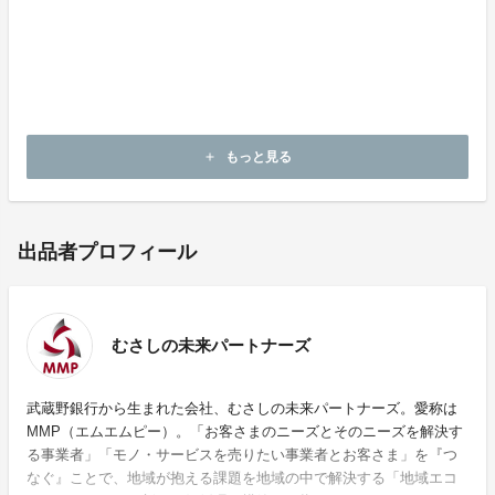
【定価より30％OFF】〈新米〉2種4キロずつ食べ比べ
セット
※お酒については、20歳以上であることを確認出来な
い場合は販売いたしません。
もっと見る
add
出品者プロフィール
むさしの未来パートナーズ
武蔵野銀行から生まれた会社、むさしの未来パートナーズ。愛称は
MMP（エムエムピー）。「お客さまのニーズとそのニーズを解決す
る事業者」「モノ・サービスを売りたい事業者とお客さま」を『つ
なぐ』ことで、地域が抱える課題を地域の中で解決する「地域エコ