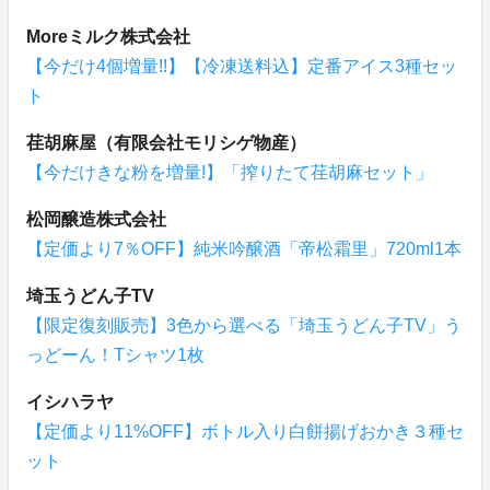
Moreミルク株式会社
【今だけ4個増量!!】【冷凍送料込】定番アイス3種セッ
ト
荏胡麻屋（有限会社モリシゲ物産）
【今だけきな粉を増量!】「搾りたて荏胡麻セット」
松岡醸造株式会社
【定価より7％OFF】純米吟醸酒「帝松霜里」720ml1本
埼玉うどん子TV
【限定復刻販売】3色から選べる「埼玉うどん子TV」う
っどーん！Tシャツ1枚
イシハラヤ
【定価より11%OFF】ボトル入り白餅揚げおかき３種セ
ット