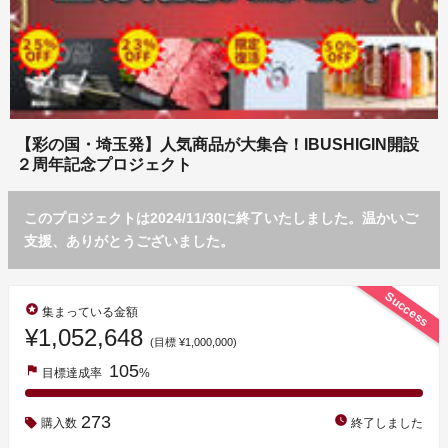
【彩の国・埼玉発】人気商品が大集合！IBUSHIGIN開設
２周年記念プロジェクト
このプロジェクトは2024/11/30に終了いたしました。温かいご
支援、ありがとうございました。
Success
stars
集まっている金額
¥1,052,648
(目標 ¥1,000,000)
105
flag
目標達成率
%
273
watch_later
購入数
終了しました