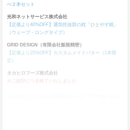
べ２本セット
光和ネットサービス株式会社
【定価より40%OFF】通気性抜群の枕「ひとやす眠」
（ウェーブ・ロングタイプ）
GRID DESIGN（有限会社飯能精密）
【定価より25%OFF】カスタムメイドパター（1本限
定）
タカヒロフーズ株式会社
※ご好評につき終了いたしました
【10月31日まで値上げ前最終セール】【半生麺】熊谷
うどん6食セット
押田 淳
※完売御礼