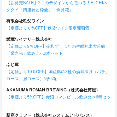
【新発売SALE】2つのデザインから選べる！EIICHIネ
クタイ「四連菱と枠菱」「珠算花」
有限会社秩父ワイン
【定価より６%OFF】秩父ワイン限定葡萄酒
武蔵ワイナリー株式会社
【定価より9％OFF】令和4年、5年の生酛純米大吟醸
「饗之光」飲み比べ2本セット
ふじ屋
【定価より10％OFF】国産豚の3種の酒蔵漬け（バラ、
ロース、肩ロース）約550g
AKANUMA ROMAN BREWING（株式会社筒屋）
【定価より5%OFF】赤沼ロマンビール飲み比べ6種セッ
ト
新座クラフト（株式会社システムアドバンス）