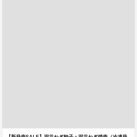
【新発売SALE】深谷ねぎ餃子＋深谷ねぎ焼売（冷凍発