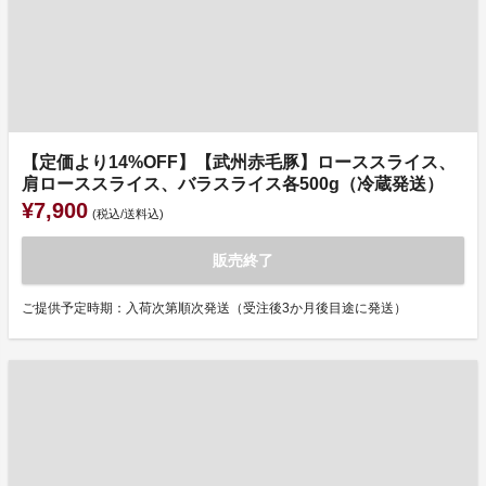
【定価より14%OFF】【武州赤毛豚】ローススライス、
肩ローススライス、バラスライス各500g（冷蔵発送）
¥7,900
(税込/送料込)
販売終了
ご提供予定時期：入荷次第順次発送（受注後3か月後目途に発送）