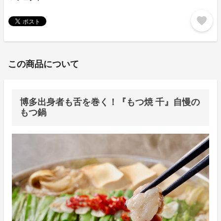
favorite
この商品について
博多出身者も舌を巻く！『もつ焼 千』自慢の
もつ鍋