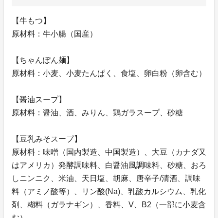
【牛もつ】
原材料：牛小腸（国産）
【ちゃんぽん麺】
原材料：小麦、小麦たんぱく、食塩、卵白粉（卵含む）
【醤油スープ】
原材料：醤油、酒、みりん、鶏ガラスープ、砂糖
【豆乳みそスープ】
原材料：味噌（国内製造、中国製造）、大豆（カナダ又
はアメリカ）発酵調味料、白醤油風調味料、砂糖、おろ
しニンニク、米油、天日塩、胡麻、唐辛子/清酒、調味
料（アミノ酸等）、リン酸(Na)、乳酸カルシウム、乳化
剤、糊料（ガラナギン）、香料、V、B2（一部に小麦含
む）