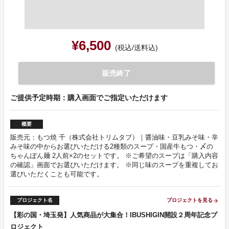
¥6,500
(税込/送料込)
販売終了
ご提供予定時期：購入画面でご指定いただけます
概要
販売元：もつ焼 千（株式会社トリムタブ）｜醤油味・豆乳みそ味・辛
みそ味の中からお選びいただける2種類のスープ・国産牛もつ・〆の
ちゃんぽん麺 2人前×2のセットです。 ※ご希望のスープは「購入内容
の確認」画面でお選びいただけます。 ※同じ味のスープを重複してお
選びいただくことも可能です。
プロジェクト名
プロジェクトを見る
arrow_forward
【彩の国・埼玉発】人気商品が大集合！IBUSHIGIN開設２周年記念プ
ロジェクト