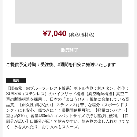
¥7,040
(税込/送料込)
販売終了
ご提供予定時期：受注後、2週間を目安に発送いたします
概要
【販売元：㈱ブルーフォレスト貿易】ボトル内側：純チタン、外側：
SUS304（ステンレス）のハイブリッド構造【真空断熱構造】真空二
重の断熱構造を採用し、日本の「まほうびん」規格に合格している高
品質。【耐久性 錆びない】 ステンレスは苦手な塩分（スポーツドリ
ンク）にも安心。傷つきにくく長期間使用可能。【軽量コンパクト】
重さ約310g、容量460mlのコンパクトサイズで持ち運びに便利。【口
部分が広い】口部分が広くて飲みやすい。飲み物の出し入れだけでな
く、氷を入れたり、お手入れもスムーズ。