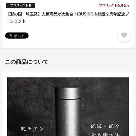
プロジェクト名
プロジェクトを見る
arrow_forward
【彩の国・埼玉発】人気商品が大集合！IBUSHIGIN開設２周年記念プ
ロジェクト
favorite
この商品について