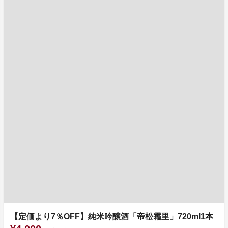
【定価より7％OFF】純米吟醸酒「帝松霜里」720ml1本