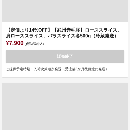
【定価より14%OFF】【武州赤毛豚】ローススライス、
肩ローススライス、バラスライス各500g（冷蔵発送）
¥7,900
(税込/送料込)
販売終了
ご提供予定時期：入荷次第順次発送（受注後3か月後目途に発送）