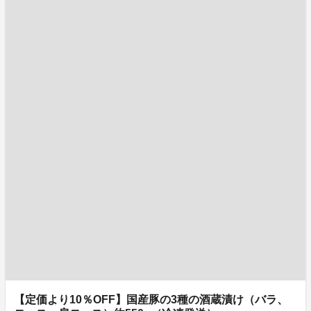
【定価より10％OFF】国産豚の3種の酒蔵漬け（バラ、