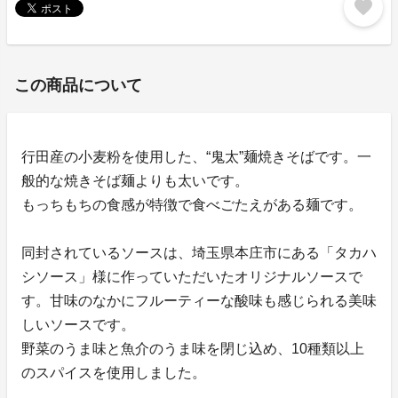
favorite
この商品について
行田産の小麦粉を使用した、“鬼太”麺焼きそばです。一
般的な焼きそば麺よりも太いです。
もっちもちの食感が特徴で食べごたえがある麺です。
同封されているソースは、埼玉県本庄市にある「タカハ
シソース」様に作っていただいたオリジナルソースで
す。甘味のなかにフルーティーな酸味も感じられる美味
しいソースです。
野菜のうま味と魚介のうま味を閉じ込め、10種類以上
のスパイスを使用しました。