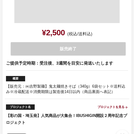
¥2,500
(税込/送料込)
販売終了
ご提供予定時期：受注後、3週間を目安に発送いたします
概要
【販売元：㈱吉野製麺】鬼太麺焼きそば（340g）6袋セット※送料込
み※冷蔵配送※消費期限は製造後14日以内（商品裏面へ表記）
プロジェクト名
プロジェクトを見る
arrow_forward
【彩の国・埼玉発】人気商品が大集合！IBUSHIGIN開設２周年記念プ
ロジェクト