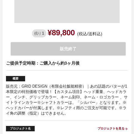
¥89,800
1
残り
(税込/送料込)
販売終了
ご提供予定時期：ご購入から約3ヶ月後
概要
販売元：GRID DESIGN（有限会社飯能精密）｜あの話題のパターが1
本限定の特別価格で登場！【カスタム項目】ヘッド重量、ヘッドカラ
ー、インチ、グリップカラー、ネーム刻印、ネーム・ロゴカラー 、サ
イトラインカラー※シャフトカラーは、「シルバー」となります。※
ヘッドカバーが付属します。※レフティ用のご注文が可能です。※ラ
イ角の調整（指定）はできません。
プロジェクト名
プロジェクトを見る
arrow_forward