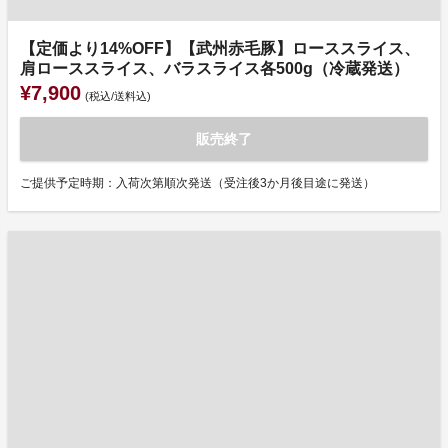
【定価より14%OFF】【武州赤毛豚】ローススライス、
肩ローススライス、バラスライス各500g（冷蔵発送）
¥7,900
(税込/送料込)
販売終了
ご提供予定時期：入荷次第順次発送（受注後3か月後目途に発送）