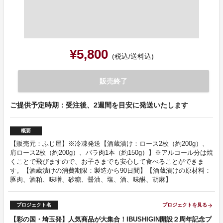
¥5,800
(税込/送料込)
販売終了
ご提供予定時期：受注後、2週間を目安に発送いたします
概要
【販売元：ふじ屋】※冷凍発送【酒蔵漬け：ロース2枚（約200g）、
肩ロース2枚（約200g）、バラ肉1本（約150g）】※アルコール分は焼
くことで飛びますので、お子さまでも安心して食べることができま
す。【酒蔵漬けの消費期限：製造から90日間】【酒蔵漬けの原材料：
豚肉、酒粕、味噌、砂糖、醤油、塩、酒、味醂、胡麻】
プロジェクト名
プロジェクトを見る
arrow_forward
【彩の国・埼玉発】人気商品が大集合！IBUSHIGIN開設２周年記念プ