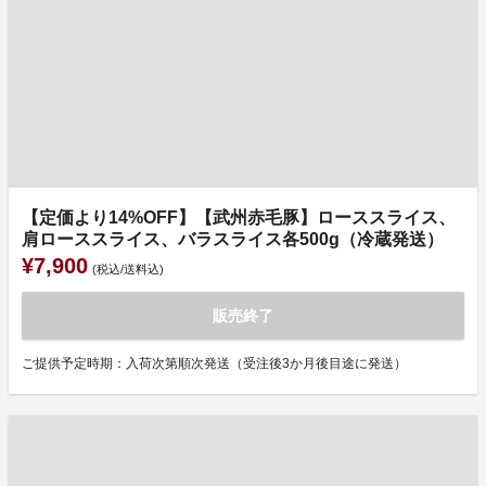
【定価より14%OFF】【武州赤毛豚】ローススライス、
肩ローススライス、バラスライス各500g（冷蔵発送）
¥7,900
(税込/送料込)
販売終了
ご提供予定時期：入荷次第順次発送（受注後3か月後目途に発送）