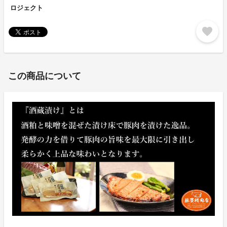
ロジェクト
favorite
この商品について