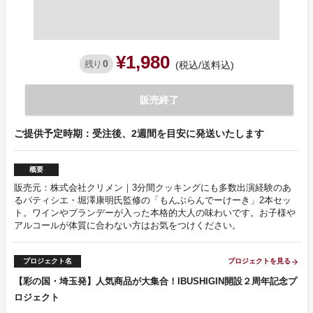
¥1,980
0
残り
(税込/送料込)
販売終了
ご提供予定時期：受注後、2週間を目安に発送いたします
概要
販売元：株式会社クリメン｜3分間クッキングにも多数出演経験のあ
るパティシエ・堀澤康明氏監修の「もんぶらんでーけーき」2本セッ
ト。ワインやブランデーが入った本格的大人の味わいです。お子様や
アルコールが体質に合わない方はお気をつけください。
プロジェクト名
プロジェクトを見る
arrow_forward
【彩の国・埼玉発】人気商品が大集合！IBUSHIGIN開設２周年記念プ
ロジェクト