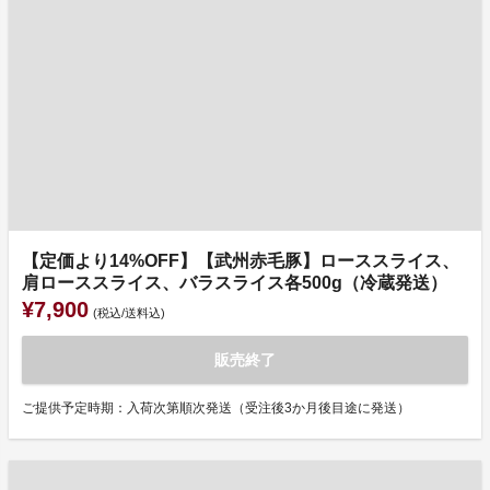
【定価より14%OFF】【武州赤毛豚】ローススライス、
肩ローススライス、バラスライス各500g（冷蔵発送）
¥7,900
(税込/送料込)
販売終了
ご提供予定時期：入荷次第順次発送（受注後3か月後目途に発送）