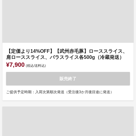
【定価より14%OFF】【武州赤毛豚】ローススライス、
肩ローススライス、バラスライス各500g（冷蔵発送）
¥7,900
(税込/送料込)
販売終了
ご提供予定時期：入荷次第順次発送（受注後3か月後目途に発送）