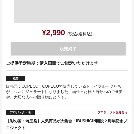
¥2,990
(税込/送料込)
販売終了
ご提供予定時期：購入画面でご指定いただけます
概要
販売元：COPECO｜COPECOで販売しているドライフルーツたち
が、ついにジェラートになりました。頑張った日の自分へのご褒美
や、大切な人への贈り物にどうぞ。
プロジェクト名
プロジェクトを見る
arrow_forward
【彩の国・埼玉発】人気商品が大集合！IBUSHIGIN開設２周年記念プ
ロジェクト