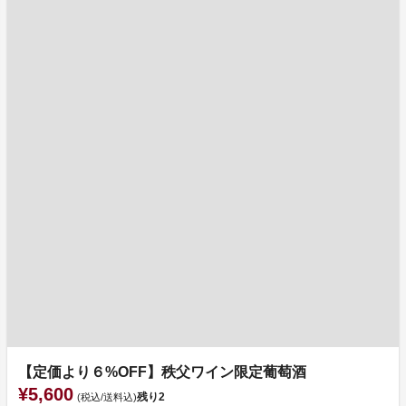
【定価より６%OFF】秩父ワイン限定葡萄酒
¥5,600
残り
2
(税込/送料込)