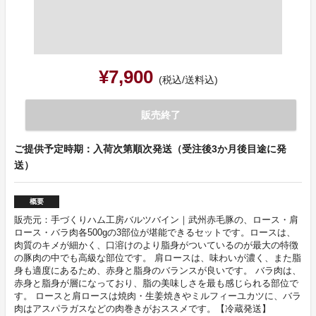
¥7,900
(税込/送料込)
販売終了
ご提供予定時期：入荷次第順次発送（受注後3か月後目途に発
送）
概要
販売元：手づくりハム工房バルツバイン｜武州赤毛豚の、ロース・肩
ロース・バラ肉各500gの3部位が堪能できるセットです。ロースは、
肉質のキメが細かく、口溶けのより脂身がついているのが最大の特徴
の豚肉の中でも高級な部位です。 肩ロースは、味わいが濃く、また脂
身も適度にあるため、赤身と脂身のバランスが良いです。 バラ肉は、
赤身と脂身が層になっており、脂の美味しさを最も感じられる部位で
す。 ロースと肩ロースは焼肉・生姜焼きやミルフィーユカツに、バラ
肉はアスパラガスなどの肉巻きがおススメです。【冷蔵発送】