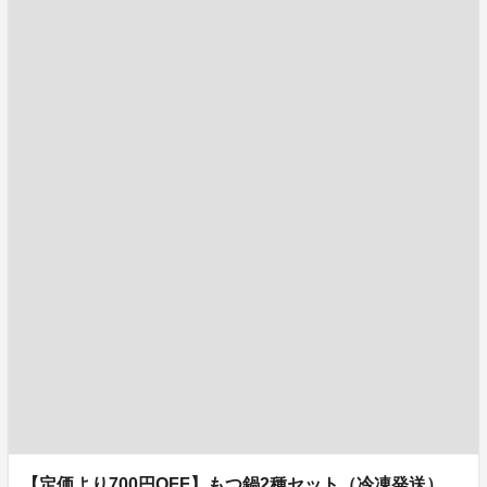
【定価より700円OFF】もつ鍋2種セット（冷凍発送）