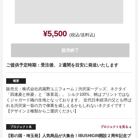
¥5,500
(税込/送料込)
販売終了
ご提供予定時期：受注後、２週間を目安に発送いたします
概要
販売元：株式会社武蔵野ユニフォーム｜渋沢栄一グッズ、ネクタイ
「四連菱と枠菱」と「珠算花」。 シルク100%、柄はプリントではな
くジャガード織の生地となっております。 近代日本経済の父とも呼ば
れる渋沢栄一翁の力で偉業を成しえるかもしれないネクタイです！
【デザイン２種類からご選択ください】
プロジェクト名
プロジェクトを見る
arrow_forward
【彩の国・埼玉発】人気商品が大集合！IBUSHIGIN開設２周年記念プ