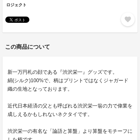
ロジェクト
favorite
この商品について
新一万円札の顔である『渋沢栄一』グッズです。
絹(シルク)100%で、柄はプリントではなくジャガード
織の生地となっております。
近代日本経済の父とも呼ばれる渋沢栄一翁の力で偉業を
成しえるかもしれないネクタイです。
渋沢栄一の有名な「論語と算盤」より算盤をモチーフに
した柄です。