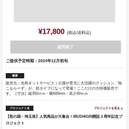
¥17,800
(税込/送料込)
販売終了
ご提供予定時期：2024年12月初旬
概要
販売元：光和ネットサービス｜介護や育児に大活躍のクッション「熱
こもらーず」が、枕タイプになって登場！ここだけの大特価販売で
す。［寸法］縦350ｍｍ・横600mm・高さ60ｍｍ
プロジェクト名
プロジェクトを見る
arrow_forward
【彩の国・埼玉発】人気商品が大集合！IBUSHIGIN開設２周年記念プ
ロジェクト