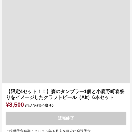
【限定4セット！！】森のタンブラー1個と小鹿野町春祭
りをイメージしたクラフトビール（Alt）6本セット
¥8,500
残り
0
(税込/送料込)
販売終了
ご提供予定時期：２０２５年４月末を目安に発送予定