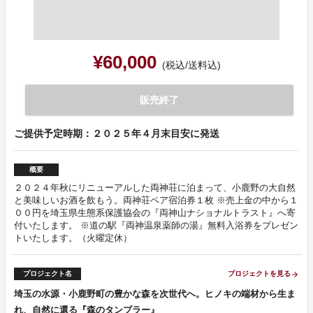
¥60,000
(税込/送料込)
販売終了
ご提供予定時期：２０２５年４月末目安に発送
概要
２０２４年秋にリニューアルした両神荘に泊まって、小鹿野の大自然
と美味しいお酒を飲もう。両神荘ペア宿泊券１枚 ※売上金の中から１
００円を埼玉県生態系保護協会の『両神山ナショナルトラスト』へ寄
付いたします。 ※道の駅『両神温泉薬師の湯』無料入浴券をプレゼン
トいたします。（火曜定休）
プロジェクト名
プロジェクトを見る
arrow_forward
埼玉の水源・小鹿野町の豊かな森を次世代へ。ヒノキの端材から生ま
れ、自然に還る『森のタンブラー』