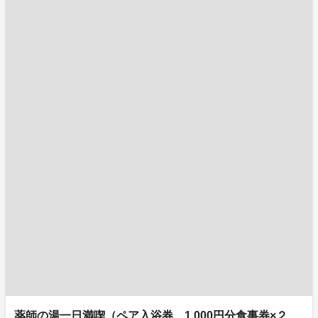
薬師の湯一日満喫（ペア入浴券、1,000円分食事券×２