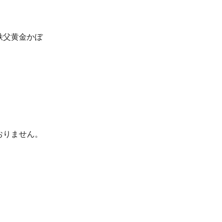
秩父黄金かぼ
おりません。