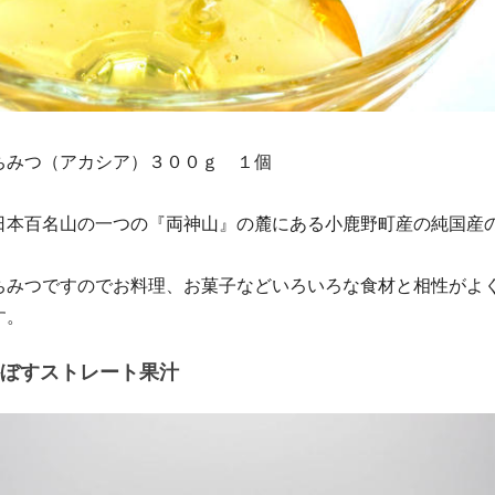
ちみつ（アカシア）３００ｇ １個
日本百名山の一つの『両神山』の麓にある小鹿野町産の純国産
ちみつですのでお料理、お菓子などいろいろな食材と相性がよ
す。
ぼすストレート果汁