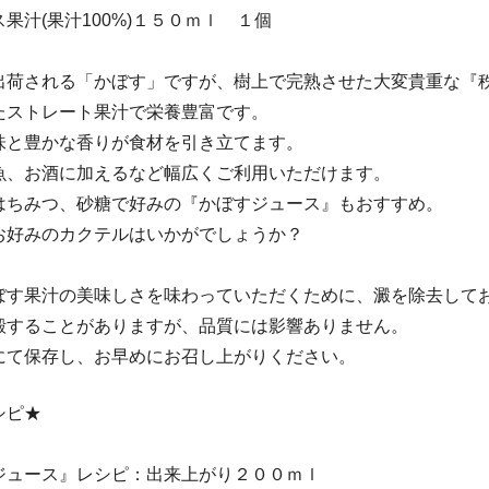
果汁(果汁100%)１５０ｍｌ １個
出荷される「かぼす」ですが、樹上で完熟させた大変貴重な『
たストレート果汁で栄養豊富です。
味と豊かな香りが食材を引き立てます。
魚、お酒に加えるなど幅広くご利用いただけます。
はちみつ、砂糖で好みの『かぼすジュース』もおすすめ。
お好みのカクテルはいかがでしょうか？
ぼす果汁の美味しさを味わっていただくために、澱を除去して
殿することがありますが、品質には影響ありません。
にて保存し、お早めにお召し上がりください。
シピ★
ジュース』レシピ：出来上がり２００ｍｌ