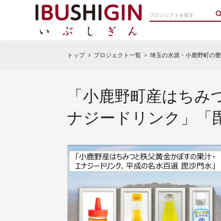
トップ
プロジェクト一覧
埼玉の水源・小鹿野町の
chevron_right
chevron_right
「小鹿野町産はちみ
ナジードリンク」「毘