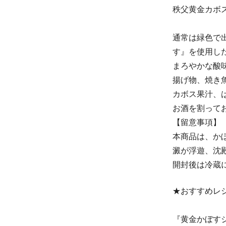
秩父黄金カボス
通常は緑色で
す』を使用し
まろやかな酸
揚げ物、焼き
カボス果汁、
お酒を割って
【留意事項】
本商品は、か
澱が浮遊、沈
開封後は冷蔵
★おすすめレ
『黄金かぼす