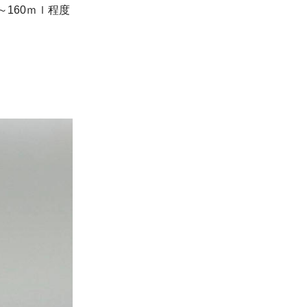
～160ｍｌ程度