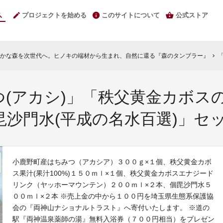
プロジェクトを始める
このサイトについて
公式ストア
豊かな森を次世代へ。ヒノキの端材から生まれ、自然に還る『森のタンブラー』
「
chevron_right
つ(アカシ)」「秩父黄金カボス
沙門水(平成の名水百選)」セ
小鹿野町産はちみつ（アカシア）３００ｇ×１個、秩父黄金カボ
ス果汁(果汁100%)１５０ｍｌ×１個、秩父黄金カボスエナジード
リンク（ヤッホーマウンテン）２００ｍｌ×２本、個毘沙門水５
００ｍｌ×２本 ※売上金の中から１００円を埼玉県生態系保護協
会の『両神山ナショナルトラスト』へ寄付いたします。 ※道の
駅『両神温泉薬師の湯』無料入浴券（７００円相当）をプレゼン