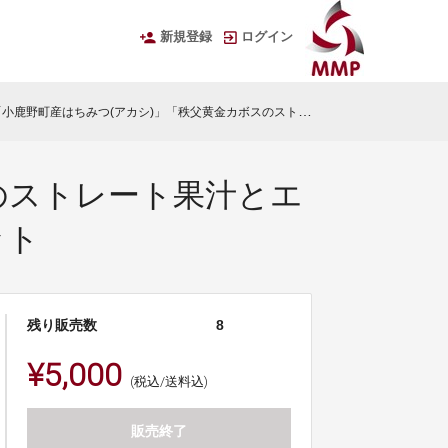
新規登録
ログイン
小鹿野町産はちみつ(アカシ)」「秩父黄金カボスのストレート果汁とエナジードリンク」「毘沙門水(平成の名水百選)」セット
のストレート果汁とエ
ット
残り販売数
8
¥5,000
(税込/送料込)
販売終了