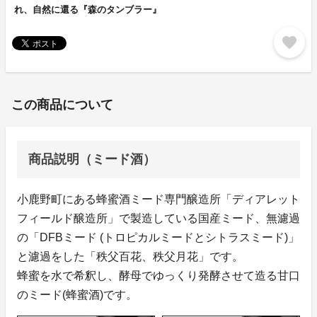
れ、自然に還る『森のタンブラー』
favorite
この商品について
商品説明（ミード酒）
小鹿野町にある蜂蜜酒ミード専門醸造所「ディアレット
フィールド醸造所」で製造している国産ミード、無濾過
の「DFBミード (トロピカルミードとシトラスミード)」
と濾過をした「秩父百花、秩父月花」です。
蜂蜜を水で希釈し、酵母でゆっくり発酵させて造る甘口
のミード(蜂蜜酒)です。