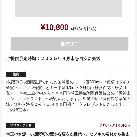
¥10,800
(税込/送料込)
販売終了
ご提供予定時期：２０２５年４月末を目安に発送
概要
小鹿野町の酒醸造所で作った無濾過のミード酒500ml×２種類（ライチ
蜂蜜・オレンジ蜂蜜）とミード酒375ml×２種類（秩父百花・秩父月
花）（ ※売上金の中から１００円を埼玉県生態系保護協会の『両神山
ナショナルトラスト』へ寄付いたします。 ※道の駅『両神温泉薬師の
湯』無料入浴券２枚（１,４００円相当）をプレゼントいたします。
（火曜定休）
プロジェクト名
プロジェクトを見る
arrow_forward
埼玉の水源・小鹿野町の豊かな森を次世代へ。ヒノキの端材から生ま