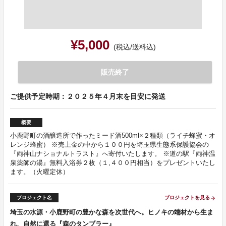
¥5,000
(税込/送料込)
販売終了
ご提供予定時期：２０２５年４月末を目安に発送
概要
小鹿野町の酒醸造所で作ったミード酒500ml×２種類（ライチ蜂蜜・オ
レンジ蜂蜜） ※売上金の中から１００円を埼玉県生態系保護協会の
『両神山ナショナルトラスト』へ寄付いたします。 ※道の駅『両神温
泉薬師の湯』無料入浴券２枚（１,４００円相当）をプレゼントいたし
ます。（火曜定休）
プロジェクト名
プロジェクトを見る
arrow_forward
埼玉の水源・小鹿野町の豊かな森を次世代へ。ヒノキの端材から生ま
れ、自然に還る『森のタンブラー』