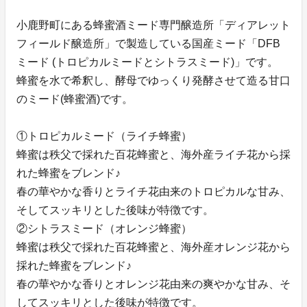
小鹿野町にある蜂蜜酒ミード専門醸造所「ディアレット
フィールド醸造所」で製造している国産ミード「DFB
ミード (トロピカルミードとシトラスミード)」です。
蜂蜜を水で希釈し、酵母でゆっくり発酵させて造る甘口
のミード(蜂蜜酒)です。
①トロピカルミード（ライチ蜂蜜）
蜂蜜は秩父で採れた百花蜂蜜と、海外産ライチ花から採
れた蜂蜜をブレンド♪
春の華やかな香りとライチ花由来のトロピカルな甘み、
そしてスッキリとした後味が特徴です。
②シトラスミード（オレンジ蜂蜜）
蜂蜜は秩父で採れた百花蜂蜜と、海外産オレンジ花から
採れた蜂蜜をブレンド♪
春の華やかな香りとオレンジ花由来の爽やかな甘み、そ
してスッキリとした後味が特徴です。