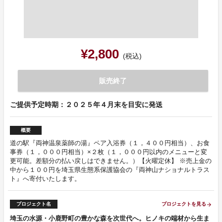
¥2,800
(税込)
販売終了
ご提供予定時期：２０２５年４月末を目安に発送
概要
道の駅『両神温泉薬師の湯』ペア入浴券（１，４００円相当）、お食
事券（１，０００円相当）×２枚（１，０００円以内のメニューと変
更可能。差額分の払い戻しはできません。）【火曜定休】 ※売上金の
中から１００円を埼玉県生態系保護協会の『両神山ナショナルトラス
ト』へ寄付いたします。
プロジェクト名
プロジェクトを見る
arrow_forward
埼玉の水源・小鹿野町の豊かな森を次世代へ。ヒノキの端材から生ま