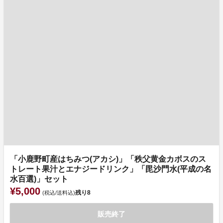
「小鹿野町産はちみつ(アカシ)」「秩父黄金カボスのス
トレート果汁とエナジードリンク」「毘沙門水(平成の名
水百選)」セット
¥5,000
残り
8
(税込/送料込)
販売終了