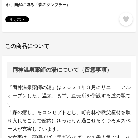
れ、自然に還る『森のタンブラー』
favorite
この商品について
両神温泉薬師の湯について（留意事項）
『両神温泉薬師の湯』は２０２４年３月にリニューアル
オープンした、温泉、食堂、直売所を併設する道の駅で
す。
「森の癒し」をコンセプトとし、町有林や秩父産材を取
り入れることで館内はゆったりと過ごせるくつろぎスペ
ースが充実しています。
お食事は、薬師そば（天ざるそば）が１番人気です。そ