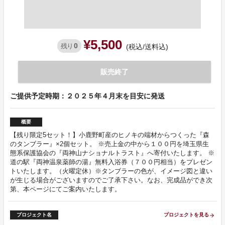
¥5,500
0
残り
(税込/送料込)
販売終了
ご提供予定時期：２０２５年４月末を目安に発送
概要
【残り限定5セット！】小鹿野町産のヒノキの端材からつくった『森
のタンブラー』×2個セット。 ※売上金の中から１００円を埼玉県生
態系保護協会の『両神山ナショナルトラスト』へ寄付いたします。 ※
道の駅『両神温泉薬師の湯』無料入浴券（７００円相当）をプレゼン
トいたします。（火曜定休）※タンブラーの色が、イメージ図と違い
が生じる場合がございますのでご了承下さい。なお、完成品ができ次
第、本ページにてご案内いたします。
プロジェクト名
プロジェクトを見る
arrow_forward