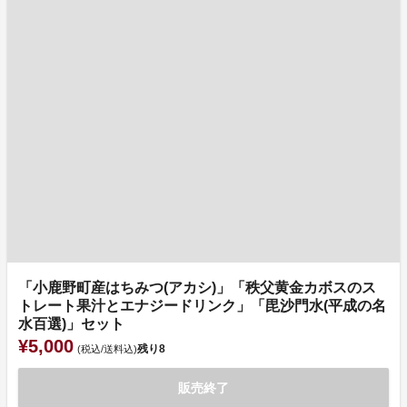
「小鹿野町産はちみつ(アカシ)」「秩父黄金カボスのス
トレート果汁とエナジードリンク」「毘沙門水(平成の名
水百選)」セット
¥5,000
残り
8
(税込/送料込)
販売終了