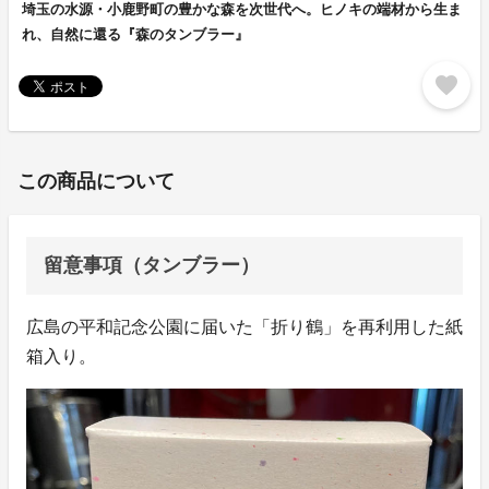
埼玉の水源・小鹿野町の豊かな森を次世代へ。ヒノキの端材から生ま
れ、自然に還る『森のタンブラー』
favorite
この商品について
留意事項（タンブラー）
広島の平和記念公園に届いた「折り鶴」を再利用した紙
箱入り。