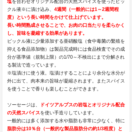
塩
を合わせオリジナル配合の天然スパイスを使ったピッ
クル液※に漬け込み、
4週間（一般的には1～2週間程
度）という長い時間をかけて仕上げています。
長い時間熟成させることで、お肉の口当たりを柔らかく
し、旨味を凝縮する効果があります。
ピックル液に少量添加する亜硝酸塩（食中毒菌の繫殖を
抑える食品添加物）は製品完成時には食品検査でその成
分が基準値（規制上限）の1/70～不検出にまで分解され
る製法で造っています。
※塩漬けに使う液。塩漬けすることにより余分な水分が
外に出て、肉本来の旨味が凝縮されます。またスパイス
を使うことで香りも楽しむことができます。
ソーセージは、
ドイツアルプスの岩塩とオリジナル配合
の天然スパイス
を使い手造りしています。
一般的には多く添加する水や脂肪も非常に少なく、特に
脂肪分は10％台（一般的な製品脂肪分の約1/3程度）と