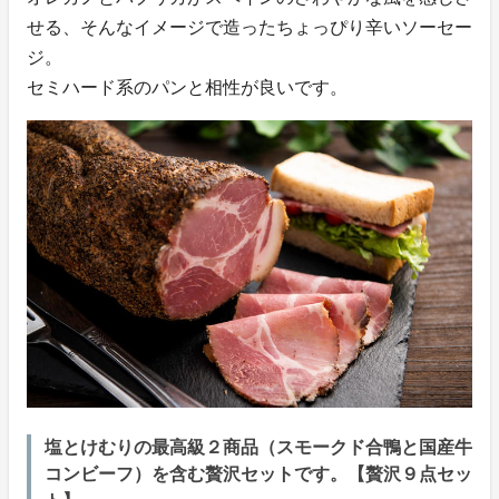
せる、そんなイメージで造ったちょっぴり辛いソーセー
ジ。
セミハード系のパンと相性が良いです。
塩とけむりの最高級２商品（スモークド合鴨と国産牛
コンビーフ）を含む贅沢セットです。【贅沢９点セッ