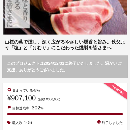
山桜の薪で燻し、深く広がるやさしい燻香と旨み。秩父よ
り「塩」と「けむり」にこだわった燻製を皆さまへ
このプロジェクトは2024/12/31に終了いたしました。温かいご
支援、ありがとうございました。
Success
stars
集まっている金額
¥907,100
(目標 ¥300,000)
302
flag
目標達成率
%
106
watch_later
購入数
終了しました