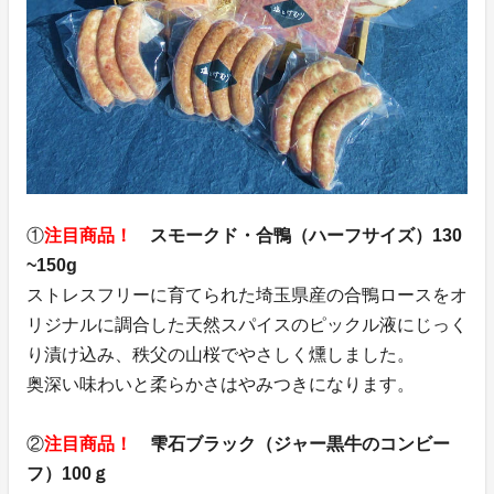
①
注目商品！
スモークド・合鴨（ハーフサイズ）130
~150g
ストレスフリーに育てられた埼玉県産の合鴨ロースをオ
リジナルに調合した天然スパイスのピックル液にじっく
り漬け込み、秩父の山桜でやさしく燻しました。
奥深い味わいと柔らかさはやみつきになります。
②
注目商品！
雫石ブラック（ジャー黒牛のコンビー
フ）100ｇ