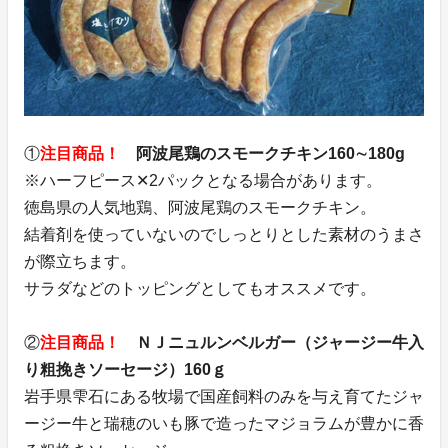
①
注目商品！
阿波尾鶏のスモークチキン160∼180g
※ハーフピース✕2パックとなる場合があります。
徳島県の人気地鶏、阿波尾鶏のスモークチキン。
結着剤を使っていないのでしっとりとした素材のうまさ
が際立ちます。
サラダなどのトッピングとしてもオススメです。
②
注目商品！
ＮＪニュルンベルガー（ジャージー牛入
り粗挽きソーセージ）160ｇ
岩手県雫石にある牧場で国産飼料のみを与え育てたジャ
ージー牛と瑞穂のいも豚で造ったマジョラムが豊かに香