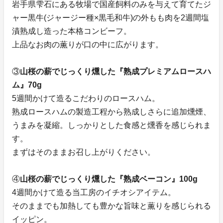
岩手県雫石にある牧場で国産飼料のみを与えて育てたジ
ャー黒牛(ジャージー種×黒毛和牛)の外もも肉を2週間塩
漬熟成し造った本格コンビーフ。
上品なお肉の薫りが口の中に広がります。
③
山桜の薪でじっくり燻した『熟成プレミアムロースハ
ム』70g
5週間かけて造るこだわりのロースハム。
熟成ロースハムの製造工程から熟成しさらに追加燻煙、
うまみを凝縮。しっかりとした食感と燻香を感じられま
す。
まずはそのままお召し上がりください。
④
山桜の薪でじっくり燻した『熟成ベーコン』100g
4週間かけて造る当工房のイチオシアイテム。
そのままでも加熱しても豊かな旨味と薫りを感じられる
イッピン。