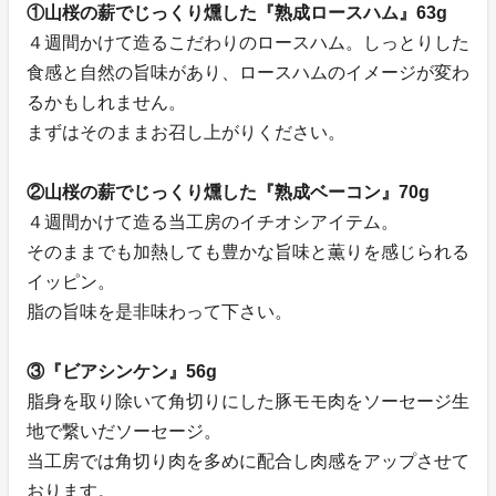
①山桜の薪でじっくり燻した『熟成ロースハム』63g
４週間かけて造るこだわりのロースハム。しっとりした
食感と自然の旨味があり、ロースハムのイメージが変わ
るかもしれません。
まずはそのままお召し上がりください。
②山桜の薪でじっくり燻した『熟成ベーコン』70g
４週間かけて造る当工房のイチオシアイテム。
そのままでも加熱しても豊かな旨味と薫りを感じられる
イッピン。
脂の旨味を是非味わって下さい。
③『ビアシンケン』56g
脂身を取り除いて角切りにした豚モモ肉をソーセージ生
地で繋いだソーセージ。
当工房では角切り肉を多めに配合し肉感をアップさせて
おります。