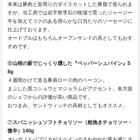
本来は豚肉と首周りのダイスカットした豚脂で造られま
すが、当工房では岩手県雫石の牧場で育ったジャージー
牛を加えてコクのある滑らかな口当たりのソーセージに
仕上げております。
オードブルはもちろんオープンサンドの具としてもおす
すめです。
⑥
山桜の薪でじっくり燻した『ペッパーシュバイン』5
8g
４週間かけて造る豚肩ロース肉のベーコン。
まぶした黒コショウとマジョラムがアクセント。各方面
のシェフからの評価が高い商品です。
おつまみ、サンドウィッチの具材としてもオススメ。
⑦
スパニッシュソフトチョリソー（粗挽きチョリソー・
微辛）140g
オレガノとパプリカがスペインのさわやかな風を感じさ