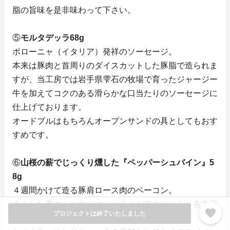
脂の旨味を是非味わって下さい。
⑤
モルタデッラ68g
ボローニャ（イタリア）発祥のソーセージ。
本来は豚肉と首周りのダイスカットした豚脂で造られま
すが、当工房では岩手県雫石の牧場で育ったジャージー
牛を加えてコクのある滑らかな口当たりのソーセージに
仕上げております。
オードブルはもちろんオープンサンドの具としてもおす
すめです。
⑥
山桜の薪でじっくり燻した『ペッパーシュバイン』5
8g
４週間かけて造る豚肩ロース肉のベーコン。
まぶした黒コショウとマジョラムがアクセント。各方面
favorite
プロジェクトは終了いたしました
のシェフからの評価が高い商品です。