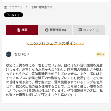
このプロジェクトは
実行確約型
です。
description
stars
chat
概要
新着情報 (5)
コメント (3)
＼このプロジェクトのポイント／
塩とけむり
arrow_downward
詳細
秩父に工房を構える「塩とけむり」が、他にはない旨い燻製をお届
けします。原料となるお肉からこだわり、肉本来の美味しさを味わ
ってもらうため、旨味調味料を使用していません。また、塩にはド
イツアルプスの岩塩と瀬戸内の海塩をブレンドし使用することで肉
の旨味を引き立て、燻す際には、通常使用されているチップを使用
せず、秩父の山桜の薪を使用することで、より深く優しい燻香を楽
しんでいただける製品に仕上げています。ぜひ燻製好きの方に、私
の造った燻製を楽しんで頂けましたら幸いです！