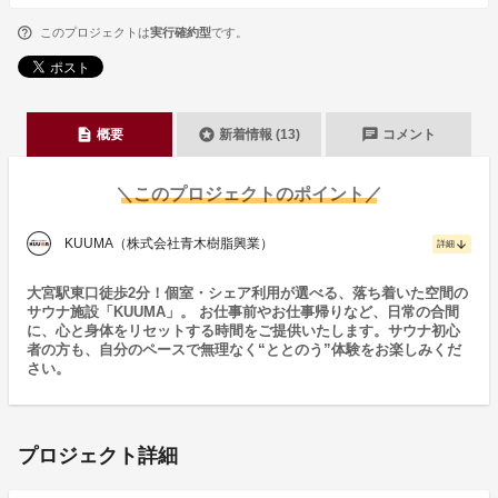
このプロジェクトは
実行確約型
です。
description
stars
chat
概要
新着情報 (13)
コメント
＼このプロジェクトのポイント／
KUUMA（株式会社青木樹脂興業）
arrow_downward
詳細
大宮駅東口徒歩2分！個室・シェア利用が選べる、落ち着いた空間の
サウナ施設「KUUMA」。 お仕事前やお仕事帰りなど、日常の合間
に、心と身体をリセットする時間をご提供いたします。サウナ初心
者の方も、自分のペースで無理なく“ととのう”体験をお楽しみくだ
さい。
プロジェクト詳細