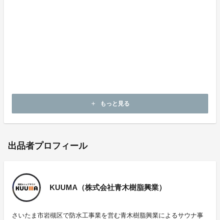
お客様一人ひとりのお声を大切にしながら、これからも
皆さまに長く愛されるサウナ施設を目指していきたいと
考えています。
もしこの想いに共感していただけましたら、KUUMAを
一緒に育てていただけると嬉しいです。
今後とも、どうぞよろしくお願いいたします。
もっと見る
add
出品者プロフィール
KUUMA（株式会社青木樹脂興業）
さいたま市岩槻区で防水工事業を営む青木樹脂興業によるサウナ事