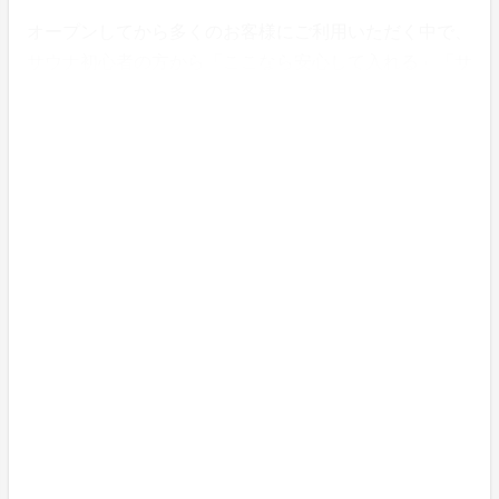
オープンしてから多くのお客様にご利用いただく中で、
サウナ初心者の方から「ここなら安心して入れる」「サ
ウナが初めてでも楽しめた」といったお声をいただくよ
うになりました。
また、忙しい毎日の合間に「ここで気持ちをリセットで
きる」と、日常の一部として通ってくださる方が増えて
いることを、とても嬉しく感じています。
その一方で、もっと居心地のよい空間にしたい、もっ
と“ととのう”体験を深めたい、そんな想いも日々強くな
っています。
今回のクラウドファンディングは、KUUMAをより良い
サウナに育てていくための一歩です。