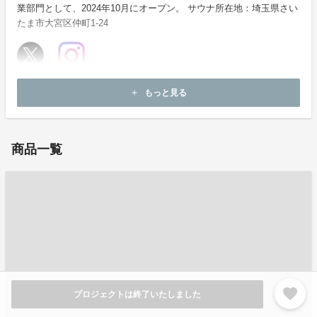
業部門として、2024年10月にオープン。 サウナ所在地：埼玉県さい
たま市大宮区仲町1-24
ホームページ：
https://kuuma-sauna.jp/
もっと見る
add
お問い合わせ：
kuuma.1010noi.sauna@gmail.com
商品一覧
favorite
プロジェクトは終了いたしました