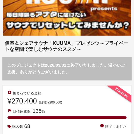
個室＆シェアサウナ「KUUMA」プレゼンツ～プライベー
トな空間で楽しむサウナのススメ～
このプロジェクトは2026/03/31に終了いたしました。温かいご
支援、ありがとうございました。
Success
stars
集まっている金額
¥270,400
(目標 ¥200,000)
135
flag
目標達成率
%
68
watch_later
購入数
終了しました