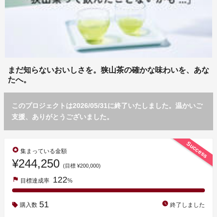
まだ知らないおいしさを。狭山茶の確かな味わいを、あな
たへ。
このプロジェクトは2026/05/31に終了いたしました。温かいご
支援、ありがとうございました。
Success
stars
集まっている金額
¥244,250
(目標 ¥200,000)
122
flag
目標達成率
%
51
watch_later
購入数
終了しました