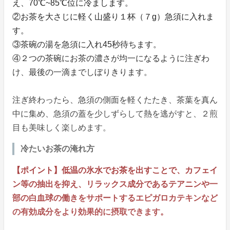
え、70℃~85℃位に冷まします。
②お茶を大さじに軽く山盛り１杯（７g）急須に入れま
す。
③茶碗の湯を急須に入れ45秒待ちます。
④２つの茶碗にお茶の濃さが均一になるように注ぎわ
け、最後の一滴までしぼりきります。
注ぎ終わったら、急須の側面を軽くたたき、茶葉を真ん
中に集め、急須の蓋を少しずらして熱を逃がすと、２煎
目も美味しく楽しめます。
冷たいお茶の淹れ方
【ポイント】低温の氷水でお茶を出すことで、カフェイ
ン等の抽出を抑え、リラックス成分であるテアニンや一
部の白血球の働きをサポートするエピガロカテキンなど
の有効成分をより効果的に摂取できます。