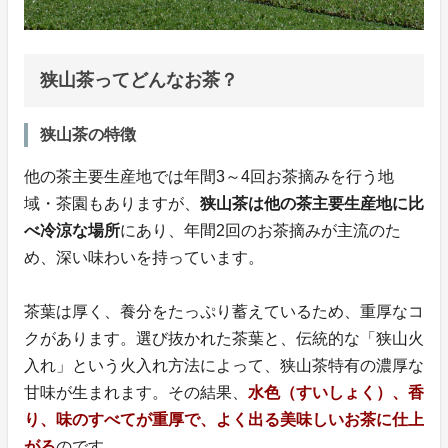
狭山茶ってどんなお茶？
狭山茶の特徴
他の茶主要生産地では年間3～4回お茶摘みを行う地
域・茶園もありますが、
狭山茶は他の茶主要生産地に比
べ冷涼な場所
にあり、年間2回のお茶摘みが主流のた
め、深い味わいを持っています。
茶葉は厚く、養分をたっぷり蓄えているため、重厚なコ
クがあります。選び抜かれた茶葉と、伝統的な「狭山火
入れ」という火入れ方法によって、狭山茶特有の濃厚な
甘味が生まれます。その結果、
水色（すいしょく）、香
り、味のすべてが重厚で、よく出る美味しいお茶に仕上
がる
のです。