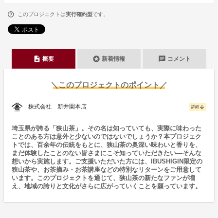
このプロジェクトは
実行確約型
です。
description
stars
chat
概要
新着情報
コメント
＼このプロジェクトのポイント／
株式会社 新井園本店
arrow_downward
詳細
埼玉県が誇る「狭山茶」。その名は知っていても、実際に味わった
ことのある方は意外と少ないのではないでしょうか？本プロジェク
トでは、百余年の伝統をもとに、狭山茶の奥深い味わいと香りを、
まだ体験したことのない皆さまにこそ知っていただきたい―そんな
想いから実施します。ご支援いただいた方には、IBUSHIGIN限定の
狭山茶や、お茶摘み・お茶講座などの特別なリターンをご用意して
います。このプロジェクトを通じて、狭山茶の新たなファンが増
え、地域の誇りと文化がさらに広がっていくことを願っています。