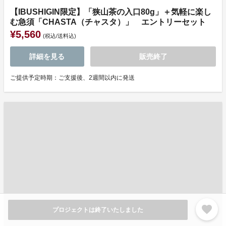
【IBUSHIGIN限定】「狭山茶の入口80g」＋気軽に楽し
む急須「CHASTA（チャスタ）」 エントリーセット
¥5,560
(税込/送料込)
詳細を見る
販売終了
ご提供予定時期：ご支援後、2週間以内に発送
favorite
プロジェクトは終了いたしました