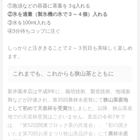
①急須などの容器に茶葉を３g入れる
②氷を適量（製氷機の氷で３～４個）入れる
③水を100ml入れる
④3分待ちコップに注ぐ
しっかりと注ぎきることで２～３煎目も美味しく楽しめ
ます。
これまでも、これからも狭山茶とともに
新井園本店は平成8年に、栽培技術、製造技術、地域振
興などが評価され、第35回農林水産祭にて
狭山茶産地
として初めて天皇杯を受賞
致しました。以降、狭山茶産
地での天皇杯受賞はございません。直近の令和7年で
は、『第52回関東ブロック茶の共進会』、『彩の国さ
いたま第70回お茶まつり狭山茶品評会』にて
農林水産