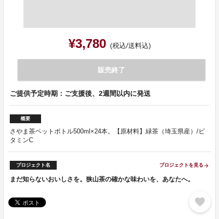
¥3,780
(税込/送料込)
販売終了
ご提供予定時期：ご支援後、2週間以内に発送
概要
さやま茶ペットボトル500ml×24本。【原材料】緑茶（埼玉県産）/ビ
タミンC
プロジェクト名
プロジェクトを見る
arrow_forward
まだ知らないおいしさを。狭山茶の確かな味わいを、あなたへ。
favorite