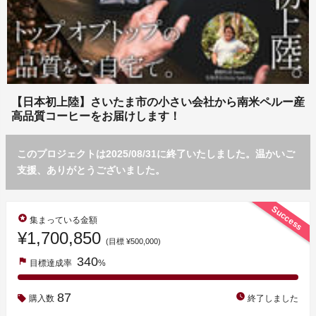
【日本初上陸】さいたま市の小さい会社から南米ペルー産
高品質コーヒーをお届けします！
このプロジェクトは2025/08/31に終了いたしました。温かいご
支援、ありがとうございました。
Success
stars
集まっている金額
¥1,700,850
(目標 ¥500,000)
340
flag
目標達成率
%
87
watch_later
購入数
終了しました