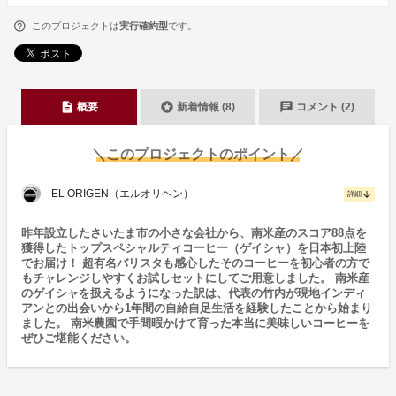
このプロジェクトは
実行確約型
です。
description
stars
chat
概要
新着情報 (8)
コメント (2)
＼このプロジェクトのポイント／
EL ORIGEN（エルオリヘン）
arrow_downward
詳細
昨年設立したさいたま市の小さな会社から、南米産のスコア88点を
獲得したトップスペシャルティコーヒー（ゲイシャ）を日本初上陸
でお届け！ 超有名バリスタも感心したそのコーヒーを初心者の方で
もチャレンジしやすくお試しセットにしてご用意しました。 南米産
のゲイシャを扱えるようになった訳は、代表の竹内が現地インディ
アンとの出会いから1年間の自給自足生活を経験したことから始まり
ました。 南米農園で手間暇かけて育った本当に美味しいコーヒーを
ぜひご堪能ください。