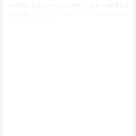
その背景にあるストーリーに共感し、未来への希望を込
めて応援していただけたら嬉しいです。私たちの挑戦は
これからも続きます。
私たちと一緒に「Gradation World（境界のない世
界）」を実現する仲間になってください。