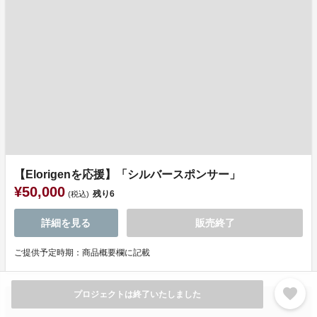
【Elorigenを応援】「シルバースポンサー」
¥50,000
残り
6
(税込)
詳細を見る
販売終了
ご提供予定時期：商品概要欄に記載
favorite
プロジェクトは終了いたしました