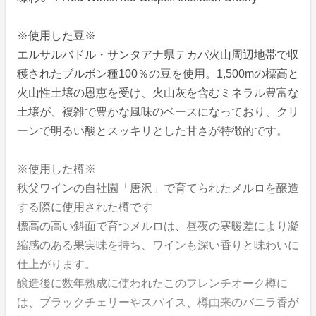
※使用した豆※
エルサルバドル・サンタアナ県テカパ火山周辺地帯で収
穫されたブルボン種100％の豆を使用。1,500mの標高と
火山性土壌の恩恵を受け、火山灰を含むミネラル豊富な
土壌が、複雑で豊かな風味のベースになっており、クリ
ーンで明るい酸とスッキリとした甘さが特徴的です。
※使用した樽※
秩父ワインの自社園「唐沢」で育てられたメルロを醸造
する際に使用された樽です
標高の高い斜面で育つメルロは、昼夜の寒暖差により凝
縮感のある果実味を持ち、ワインも深い香りと味わいに
仕上がります。
醸造後に数年熟成に使われたこのフレンチオーク樽に
は、ブラックチェリーやスパイス、樽由来のバニラ香が