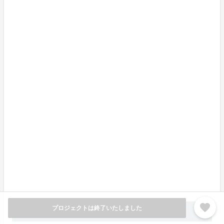
両神温泉薬師の湯Instagram
さいごに
最後まで私たちのクラウドファンディングのページをご
覧いただきまして誠にありがとうございます。
このページをご覧いただいたことが、“ちちぶコーヒ
ー”と秩父にふれる最初の接点となれば嬉しく思いま
す。
そしてこの取り組みを通して、地域の魅力を伝え続ける
仕組みを、一歩ずつかたちにしていければと考えていま
す。
これからの活動にも、ぜひご注目いただけたら幸いで
favorite
す。
プロジェクトは終了いたしました
もっと見る
add