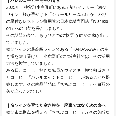
｜バレルコーヒー開発の背景
2025年、秩父郡小鹿野町にある老舗ワイナリー「秩父
ワイン」様が手がける「シュールリー2023」が、パリ
の星付きレストラン御用達の日本食材専門店「Nishikid
ori」への出荷を果たしました。
その話題の裏で、もうひとつの“物語”が静かに動き出し
ていました。
秩父ワインの最高級ラインである「KARASAWA」の空
き樽を譲り受けた、小鹿野町の地域商社では、その活用
方法を検討していました。
ある日、コーヒー好きな職員がウィスキー樽で熟成させ
たコーヒー「バレルエイジドコーヒー」があることを提
案します。その商品開発に「ちちぶコーヒー」へ白羽の
矢が立ったのでした。
｜名ワインを育てた空き樽を、廃棄ではなく次の命へ
秩父市に拠点を構える「ちちぶコーヒー」がその芳醇な