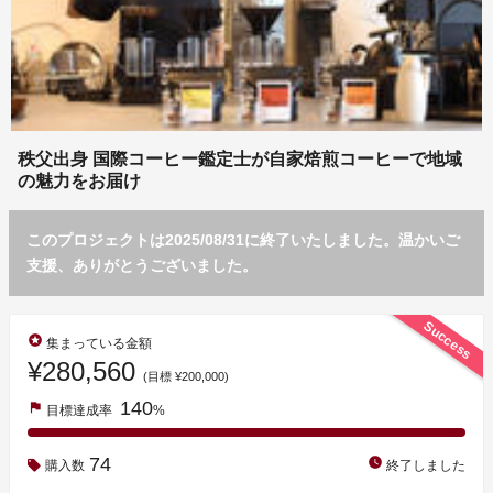
秩父出身 国際コーヒー鑑定士が自家焙煎コーヒーで地域
の魅力をお届け
このプロジェクトは2025/08/31に終了いたしました。温かいご
支援、ありがとうございました。
Success
stars
集まっている金額
¥280,560
(目標 ¥200,000)
140
flag
目標達成率
%
74
watch_later
購入数
終了しました