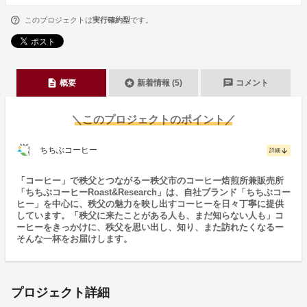
このプロジェクトは
実行確約型
です。
description
stars
chat
概要
新着情報 (5)
コメント
＼このプロジェクトのポイント／
ちちぶコーヒー
arrow_downward
詳細
「コーヒー」で秩父とつながるー秩父市のコーヒー焙煎所兼販売所
「ちちぶコーヒーRoast&Research」は、自社ブランド「ちちぶコー
ヒー」を中心に、秩父の魅力を映し出すコーヒーを日々丁寧に提供
しています。「秩父に来たことがある人も、まだ知らない人も」コ
ーヒーをきっかけに、秩父を思い出し、知り、また訪れたくなるー
そんな一杯をお届けします。
プロジェクト詳細