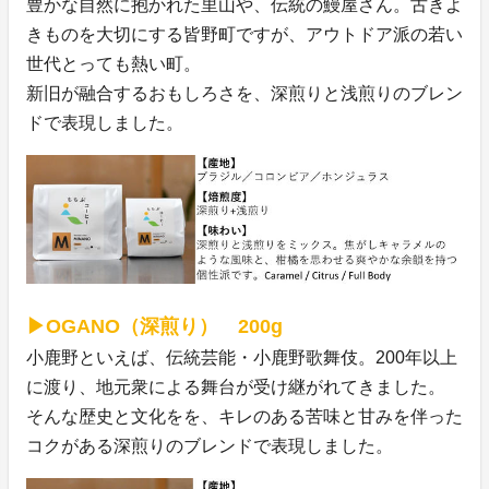
豊かな自然に抱かれた里山や、伝統の鰻屋さん。古きよ
きものを大切にする皆野町ですが、アウトドア派の若い
世代とっても熱い町。
新旧が融合するおもしろさを、深煎りと浅煎りのブレン
ドで表現しました。
▶OGANO（深煎り） 200g
小鹿野といえば、伝統芸能・小鹿野歌舞伎。200年以上
に渡り、地元衆による舞台が受け継がれてきました。
そんな歴史と文化をを、キレのある苦味と甘みを伴った
コクがある深煎りのブレンドで表現しました。