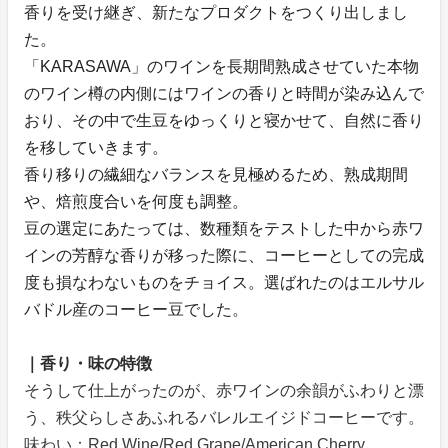
香りを受け継ぎ、新たなプロダクトをつくり出しまし
た。
「KARASAWA」のワインを長期間熟成させていた本物
のワイン樽の内側にはワインの香りと時間が染み込んで
おり、その中で生豆をゆっくりと寝かせて、自然に香り
を移していきます。
香り移りの繊細なバランスを見極めるため、熟成期間
や、焙煎度合いを何度も調整。
豆の選定にあたっては、数種類をテストした中から赤ワ
インの芳醇な香りが移った際に、コーヒーとしての完成
度も損なわないものをチョイス。選ばれたのはエルサル
バドル産のコーヒー豆でした。
｜香り・味の特徴
そうして仕上がったのが、赤ワインの余韻がふわりと漂
う、秩父らしさあふれるバレルエイジドコーヒーです。
味わい：Red Wine/Red Grape/American Cherry