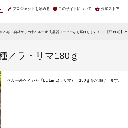
プロジェクトを始める
このサイトについて
公式ストア
の小さい会社から南米ペルー産 高品質コーヒーをお届けします！
【豆 or 粉
chevron_right
ャ種／ラ・リマ180ｇ
ペルー産ゲイシャ「La Lima(ラリマ）」180ｇをお届けします。