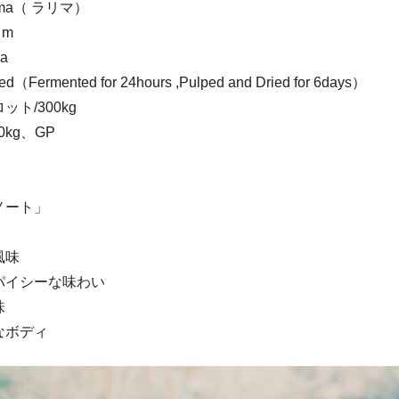
ma（ ラリマ）
 m
a
rmented for 24hours ,Pulped and Dried for 6days）
ト/300kg
0kg、GP
ノート」
風味
パイシーな味わい
味
なボディ