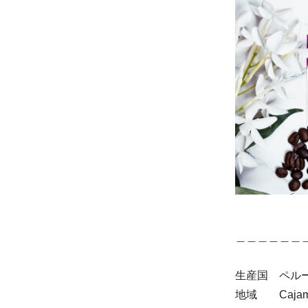
＿＿＿＿＿＿
生産国 ペル
地域 Cajamarc