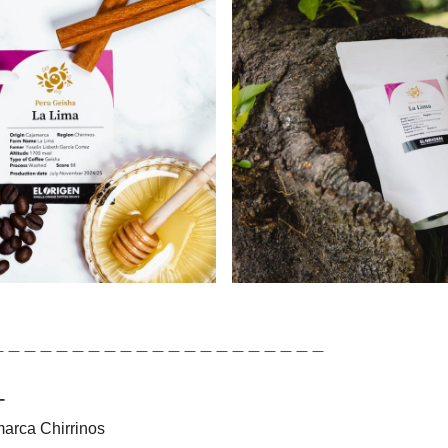
＿＿＿＿＿＿＿＿＿＿＿＿＿＿＿＿＿＿＿＿＿
ー
a Chirrinos