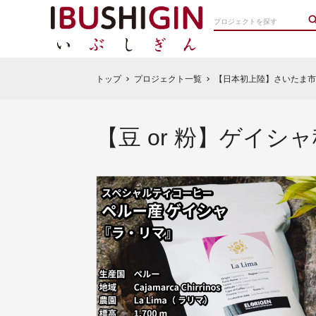
トップ
プロジェクト一覧
【日本初上陸】さいたま市
chevron_right
chevron_right
【豆 or 粉】ゲイシ