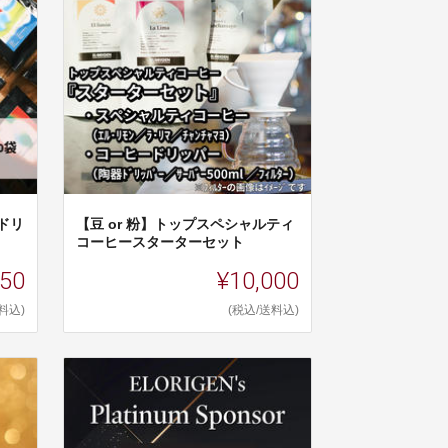
ドリ
【豆 or 粉】トップスペシャルティ
コーヒースターターセット
150
¥10,000
料込)
(税込/送料込)