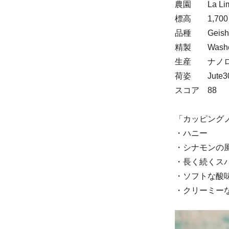
農園 La Li
標高 1,700
品種 Geish
精製 Washed（Fe
生産 ナノロッ
荷姿 Jute3
スコア 88
「カッピング
・ハニー
・シナモンの
・長く続くス
・ソフトな酸
・クリーミー