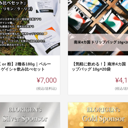
 or 粉】2種各180g｜ペルー
【気軽に飲める！】南米4カ国 
 ゲイシャ飲み比べセット
ップバッグ 10g×20袋
¥7,000
¥4,
(税込/送料込)
(税込/送