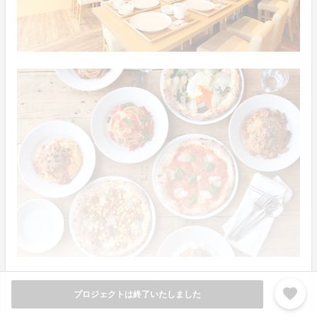
支援コース一覧（各商品ページにリンクします）
favorite
プロジェクトは終了いたしました
０．
【『すき鍋 鳥もと』で使えるお食事券1,000円分】