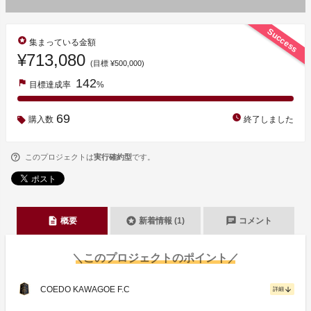
Success
stars
集まっている金額
¥713,080
(目標 ¥500,000)
142
flag
目標達成率
%
69
watch_later
購入数
終了しました
このプロジェクトは
実行確約型
です。
description
stars
chat
概要
新着情報 (1)
コメント
＼このプロジェクトのポイント／
COEDO KAWAGOE F.C
arrow_downward
詳細