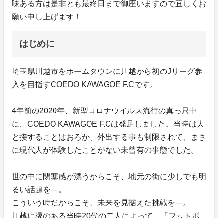
味ある方は是非とも最終日まで御座いますので宜しくお
願い申し上げます！
はじめに
埼玉県川越市をホームタウンに川越から初のJリーグ参
入を目指すCOEDO KAWAGOE F.Cです。
4年前の2020年、新型コロナウイルス流行の真っ只中
に、COEDO KAWAGOE F.Cは発足しました。当時は人
と接することはおろか、外出する事も制限されて、まさ
に現代人が体験したことがない未曾有の事態でした。
世の中に閉塞感が漂うからこそ、地元の街に少しでも明
るい話題を―。
こういう時だからこそ、未来を見据えた挑戦を―。
川越に縁のある当時20代の二人によって、『フットボ