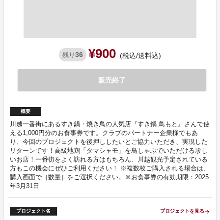
¥900
36
残り
(税込/送料込)
販売終了
概要
川越一番街にあるすき鍋・焼き鳥の人気店『すき鍋 鳥もと』さんで使
える1,000円分のお食事券です。クラブのパートナー企業様でもあ
り、今回のプロジェクトを後押ししたいとご協力いただき、実現した
リターンです！高級地鶏「タマシャモ」を鳥しゃぶでいただける珍し
いお店！一番街をよく訪れる方はもちろん、川越観光予定されている
方もこの機会にぜひご利用ください！ ※複数枚ご購入される場合は、
購入画面で［数量］をご選択ください。※お食事券の有効期限：2025
年3月31日
プロジェクト名
プロジェクトを見る
arrow_forward