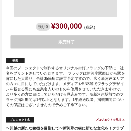
¥300,000
0
残り
(税込)
販売終了
概要
今回のプロジェクトで制作するオリジナル街灯フラッグの下部に、社
名をプリントさせていただきます。 フラッグは新河岸駅西口から駅を
背にした大通り、合計35箇所に設置予定ですので、広く新河岸エリア
の方々に目にしていただけます。メディアやSNS等でフラッグデザイ
ンを載せる際にも企業名入りのものを使用させていただきますので、
より多くの方に目にしていただける見込みです。※新河岸駅前でのフ
ラッグ掲出期間は1年以上となります。1年経過以降、掲載期間につい
ての保証はございませんので予めご了承下さい。
プロジェクト名
プロジェクトを見る
arrow_forward
〜川越の新たな象徴を目指して〜新河岸の街に新たな文化を！クラブ