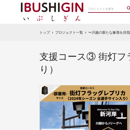
トップ
プロジェクト一覧
〜川越の新たな象徴を目指
chevron_right
chevron_right
支援コース③ 街灯フ
り）