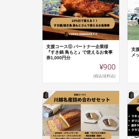
支援コース⓪ パートナー企業様
支
『すき鍋 鳥もと』で使えるお食事
メ
券1,000円分
¥900
(税込/送料込)