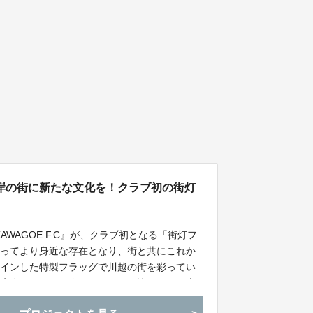
岸の街に新たな文化を！クラブ初の街灯
AWAGOE F.C』が、クラブ初となる「街灯フ
とってより身近な存在となり、街と共にこれか
ザインした特製フラッグで川越の街を彩ってい
商店会とのコラボ企画です。ぜひ皆さまのご支