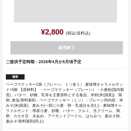
¥2,800
(税込/送料込)
販売終了
ご提供予定時期：2026年4月か5月頃予定
概要
ベーゴマクッキー2袋（プレーン、ミソ各１） 麦味噌キャラメルサン
ド×5個 【原材料】 ・ベーゴマクッキー（プレーン）：小麦粉(国内製
造)、バター、砂糖、乳等を主要原料とする食品、米粉(米(国産))、鶏
卵､食塩/香料製剤・ベーゴマクッキー（ミソ）：プレーン同内容、米
みそ(米(国産)、麦みそ(一部に小麦・卵・乳成分を含む)・麦味噌キャ
ラメルサンド：県産小麦、砂糖、バター、クルミ、生クリーム、鶏
卵、カカオ豆、水あめ、アーモンドプードル、はちみつ、麦みそ粉、
麦みそ/香料製剤(同上)