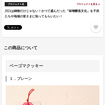
プロジェクト名
プロジェクトを見る
arrow_forward
川口は鋳物だけじゃない！かつて盛んだった「味噌醸造文化」を子供
たちや地域の皆さまに知ってもらいたい！
favorite
この商品について
ベーゴマクッキー
１．プレーン