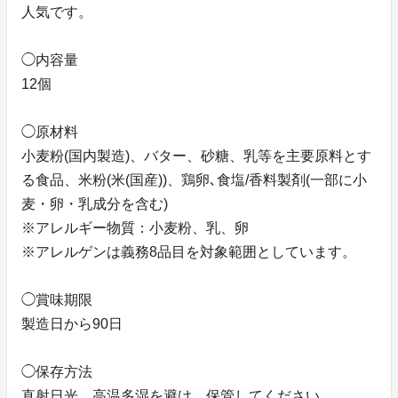
人気です。
◯内容量
12個
◯原材料
小麦粉(国内製造)、バター、砂糖、乳等を主要原料とす
る食品、米粉(米(国産))、鶏卵､食塩/香料製剤(一部に小
麦・卵・乳成分を含む)
※アレルギー物質：小麦粉、乳、卵
※アレルゲンは義務8品目を対象範囲としています。
◯賞味期限
製造日から90日
◯保存方法
直射日光、高温多湿を避け、保管してください