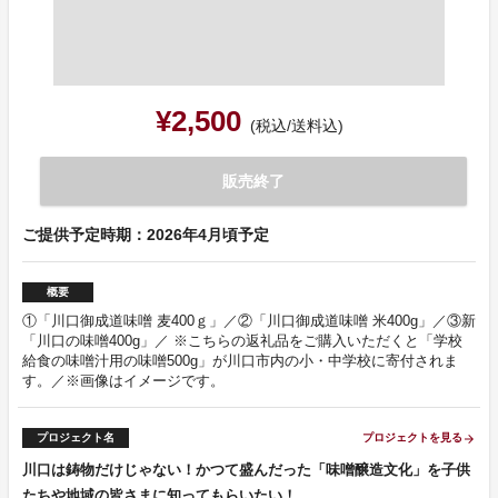
¥2,500
(税込/送料込)
販売終了
ご提供予定時期：2026年4月頃予定
概要
①「川口御成道味噌 麦400ｇ」／②「川口御成道味噌 米400g」／③新
「川口の味噌400g」／ ※こちらの返礼品をご購入いただくと「学校
給食の味噌汁用の味噌500g」が川口市内の小・中学校に寄付されま
す。／※画像はイメージです。
プロジェクト名
プロジェクトを見る
arrow_forward
川口は鋳物だけじゃない！かつて盛んだった「味噌醸造文化」を子供
たちや地域の皆さまに知ってもらいたい！