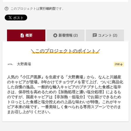
このプロジェクトは
実行確約型
です。
description
stars
chat
概要
新着情報 (2)
コメント (2)
＼このプロジェクトのポイント／
大野農場
arrow_downward
詳細
人気の『小江戸黒豚』を生産する「大野農場」から、なんと川越産
のキャビアが登場。8年かけてチョウザメを育て上げ、ついに商品化
した自慢の逸品。一般的な輸入キャビアのプチプチした食感と塩辛
さは、保存性を高めるための【加熱処理と濃い塩分処理】によるも
のですが、国産キャビアは【非加熱・低塩分】でお届けできるため
トロっとした食感と塩分控えめの上品な味わいが特徴。これがキャ
ビア本来の味です。一番美味しく食べられる専用スプーンでそのま
まお召し上がりください。