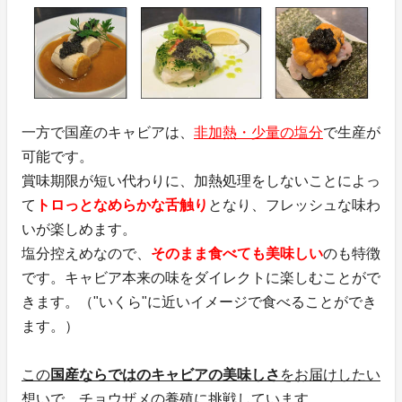
一方で国産のキャビアは、
非加熱・少量の塩分
で生産が
可能です。
賞味期限が短い代わりに、加熱処理をしないことによっ
て
トロっとなめらかな舌触り
となり、フレッシュな味わ
いが楽しめます。
塩分控えめなので、
そのまま食べても美味しい
のも特徴
です。キャビア本来の味をダイレクトに楽しむことがで
きます。（"いくら"に近いイメージで食べることができ
ます。）
この
国産ならではのキャビアの美味しさ
をお届けしたい
想いで、チョウザメの養殖に挑戦しています。