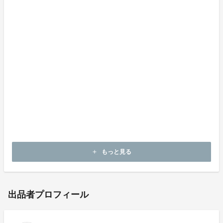
最後に
チョウザメの養殖を決意してから苦節8年―。
ようやくキャビアの商品化にたどり着き、こうして皆さ
まにお届けできることを大変嬉しく思います。
今後とも、極上の国産キャビアを目指してさらなる美味
しさを追求して参りますので、皆さまからのご支援をよ
ろしくお願い申し上げます。
もっと見る
add
出品者プロフィール