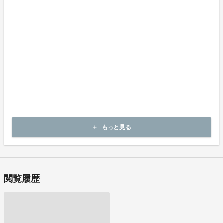
商品到着後14日以内に起案者までご連絡いただいた後、
出品者から連絡のある返送先へご返送下さい。
上記返品条件に該当しないお客様都合のキャンセルはお受けしてお
りません。
不良品の取扱条件
商品受取時に必ず商品の確認をお願いいたします。
商品には万全を期しておりますが、万が一下記のような場合にはお
問い合わせフォームにてお問い合わせ下さい。
・申し込まれた商品と異なる商品が届いた場合
・商品が汚れている、または破損している場合
上記理由による不良品は、
商品到着後14日以内に起案者までご連絡いただいた後、
もっと見る
add
出品者から対応方法をお客様宛にご連絡致します。
閲覧履歴