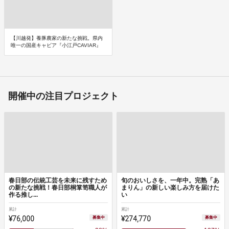
【川越発】養豚農家の新たな挑戦。県内
唯一の国産キャビア『小江戸CAVIAR』
開催中の注目プロジェクト
春日部の伝統工芸を未来に残すため
旬のおいしさを、一年中。完熟「あ
の新たな挑戦！春日部桐箪笥職人が
まりん」の新しい楽しみ方を届けた
作る推し...
い
累計
累計
¥76,000
¥274,770
募集中
募集中