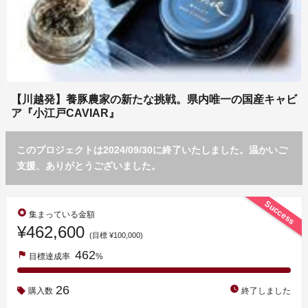
【川越発】養豚農家の新たな挑戦。県内唯一の国産キャビ
ア『小江戸CAVIAR』
このプロジェクトは2024/09/30に終了いたしました。温かいご
支援、ありがとうございました。
Success
stars
集まっている金額
¥462,600
(目標 ¥100,000)
462
flag
目標達成率
%
26
watch_later
購入数
終了しました