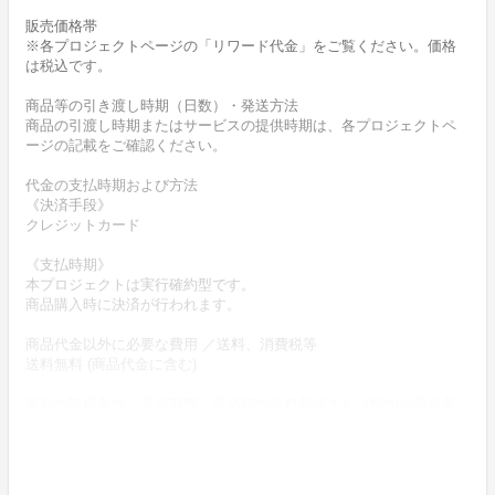
販売価格帯
※各プロジェクトページの「リワード代金」をご覧ください。価格
は税込です。
商品等の引き渡し時期（日数）・発送方法
商品の引渡し時期またはサービスの提供時期は、各プロジェクトペ
ージの記載をご確認ください。
代金の支払時期および方法
《決済手段》
クレジットカード
《支払時期》
本プロジェクトは実行確約型です。
商品購入時に決済が行われます。
商品代金以外に必要な費用 ／送料、消費税等
送料無料 (商品代金に含む)
返品の取扱条件／返品期限、返品時の送料負担または解約や退会条
件
《返品の取扱い条件》
輸送による商品の破損および発送ミスがあった場合のみ返品可。