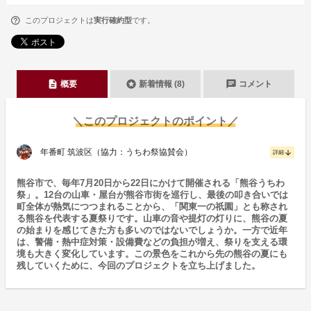
このプロジェクトは
実行確約型
です。
description
stars
chat
概要
新着情報 (8)
コメント
＼このプロジェクトのポイント／
年番町 筑波区（協力：うちわ祭協賛会）
arrow_downward
詳細
熊谷市で、毎年7月20日から22日にかけて開催される「熊谷うちわ
祭」。12台の山車・屋台が熊谷市街を巡行し、最後の叩き合いでは
町全体が熱気につつまれることから、「関東一の祇園」とも称され
る熊谷を代表する夏祭りです。山車の音や提灯の灯りに、熊谷の夏
の始まりを感じてきた方も多いのではないでしょうか。一方で近年
は、警備・熱中症対策・設備費などの負担が増え、祭りを支える環
境も大きく変化しています。この景色をこれから先の熊谷の夏にも
残していくために、今回のプロジェクトを立ち上げました。