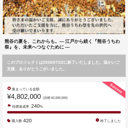
熊谷の夏を、これからも。― 江戸から続く『熊谷うちわ
祭』を、未来へつなぐために ―
このプロジェクトは2026/07/22に終了いたしました。温かいご
支援、ありがとうございました。
Success
stars
集まっている金額
¥4,802,000
(目標 ¥2,000,000)
240
flag
目標達成率
%
420
watch_later
購入数
終了しました