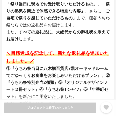
「祭り当日に現地でお受け取りいただけるもの」
、
「祭
りの熱気を間近で体感できる特別な内容」
、さらに
「ご
自宅で祭りを感じていただけるもの」
まで、熊谷うちわ
祭ならではの返礼品をお届けします。
また、
すべての返礼品に、大総代からの御礼状を添えて
お届けします。
＼目標達成を記念して、新たな返礼品を追加いた
しました。／
①『うちわ祭当日に八木橋百貨店7階オーキッドルーム
でごゆっくりお食事をお楽しみいただけるプラン』、②
『うちわ祭特別弁当2種類』③『オリジナルデザインノ
ート２冊セット』④『うちわ祭Tシャツ』⑤『年番町セ
ット』
を新たにご用意いたしました。
ぜひ、ご確認くださいませ。
favorite
プロジェクトは終了いたしました